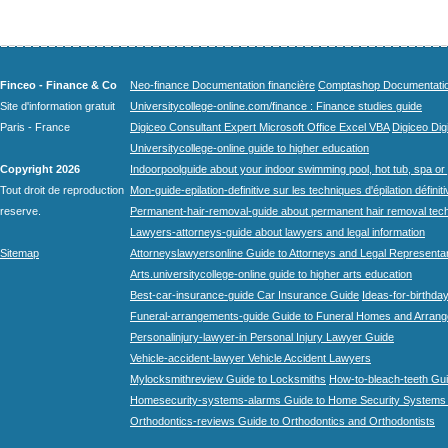
Finceo - Finance & Co
Neo-finance Documentation financière
Comptashop Documentation 
Site d'information gratuit
Universitycollege-online.com/finance : Finance studies guide
Paris - France
Digiceo Consultant Expert Microsoft Office Excel VBA
Digiceo Digi
Universitycollege-online guide to higher education
Copyright 2026
Indoorpoolguide about your indoor swimming pool, hot tub, spa or 
Tout droit de reproduction
Mon-guide-epilation-definitive sur les techniques d'épilation définit
reserve.
Permanent-hair-removal-guide about permanent hair removal tec
Lawyers-attorneys-guide about lawyers and legal information
Sitemap
Attorneyslawyersonline Guide to Attorneys and Legal Representa
Arts.universitycollege-online guide to higher arts education
Best-car-insurance-guide Car Insurance Guide
Ideas-for-birthday
Funeral-arrangements-guide Guide to Funeral Homes and Arran
Personalinjury-lawyer-in Personal Injury Lawyer Guide
Vehicle-accident-lawyer Vehicle Accident Lawyers
Mylocksmithreview Guide to Locksmiths
How-to-bleach-teeth Gui
Homesecurity-systems-alarms Guide to Home Security Systems
Orthodontics-reviews Guide to Orthodontics and Orthodontists