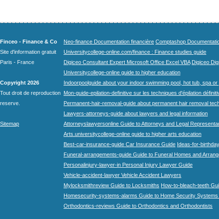
Finceo - Finance & Co
Neo-finance Documentation financière
Comptashop Documentation 
Site d'information gratuit
Universitycollege-online.com/finance : Finance studies guide
Paris - France
Digiceo Consultant Expert Microsoft Office Excel VBA
Digiceo Digi
Universitycollege-online guide to higher education
Copyright 2026
Indoorpoolguide about your indoor swimming pool, hot tub, spa or 
Tout droit de reproduction
Mon-guide-epilation-definitive sur les techniques d'épilation définit
reserve.
Permanent-hair-removal-guide about permanent hair removal tec
Lawyers-attorneys-guide about lawyers and legal information
Sitemap
Attorneyslawyersonline Guide to Attorneys and Legal Representa
Arts.universitycollege-online guide to higher arts education
Best-car-insurance-guide Car Insurance Guide
Ideas-for-birthday
Funeral-arrangements-guide Guide to Funeral Homes and Arran
Personalinjury-lawyer-in Personal Injury Lawyer Guide
Vehicle-accident-lawyer Vehicle Accident Lawyers
Mylocksmithreview Guide to Locksmiths
How-to-bleach-teeth Gui
Homesecurity-systems-alarms Guide to Home Security Systems
Orthodontics-reviews Guide to Orthodontics and Orthodontists