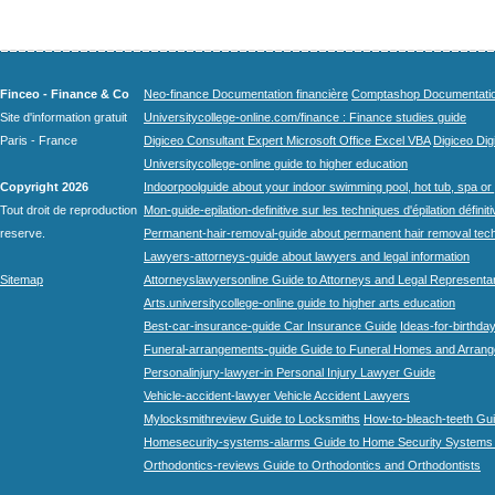
Finceo - Finance & Co
Neo-finance Documentation financière
Comptashop Documentation 
Site d'information gratuit
Universitycollege-online.com/finance : Finance studies guide
Paris - France
Digiceo Consultant Expert Microsoft Office Excel VBA
Digiceo Digi
Universitycollege-online guide to higher education
Copyright 2026
Indoorpoolguide about your indoor swimming pool, hot tub, spa or 
Tout droit de reproduction
Mon-guide-epilation-definitive sur les techniques d'épilation définit
reserve.
Permanent-hair-removal-guide about permanent hair removal tec
Lawyers-attorneys-guide about lawyers and legal information
Sitemap
Attorneyslawyersonline Guide to Attorneys and Legal Representa
Arts.universitycollege-online guide to higher arts education
Best-car-insurance-guide Car Insurance Guide
Ideas-for-birthday
Funeral-arrangements-guide Guide to Funeral Homes and Arran
Personalinjury-lawyer-in Personal Injury Lawyer Guide
Vehicle-accident-lawyer Vehicle Accident Lawyers
Mylocksmithreview Guide to Locksmiths
How-to-bleach-teeth Gui
Homesecurity-systems-alarms Guide to Home Security Systems
Orthodontics-reviews Guide to Orthodontics and Orthodontists