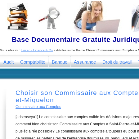
Base Documentaire Gratuite Juridi
Vous êtes ici :
Finceo - Finance & Co
» Articles sur le thème
Choisir Commissaire aux Comptes a S
Audit
Comptabilite
Banque
Assurance
Droit du travail
Choisir son Commissaire aux Comptes
et-Miquelon
Commissaire aux Comptes
[adsenseyu1] Le commissaire aux comptes valide les décisions majeures 
comment bien choisir son Commissaire aux Comptes a Saint-Pierre-et-Mi
plus éclairée possible? Le commissaire aux comptes a toujours eu pour m
de rassurer les partenaires de l’entreprise (fournisseurs, banquiers et acti