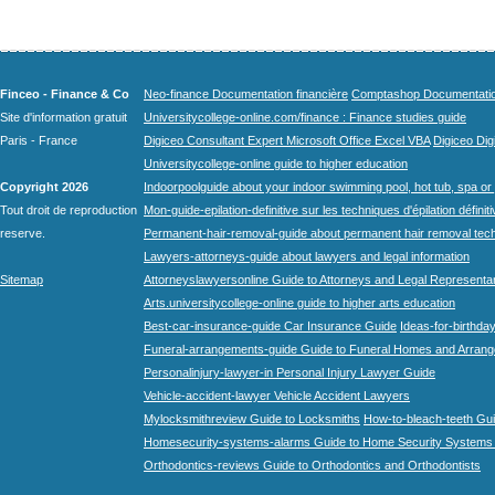
Finceo - Finance & Co
Neo-finance Documentation financière
Comptashop Documentation 
Site d'information gratuit
Universitycollege-online.com/finance : Finance studies guide
Paris - France
Digiceo Consultant Expert Microsoft Office Excel VBA
Digiceo Digi
Universitycollege-online guide to higher education
Copyright 2026
Indoorpoolguide about your indoor swimming pool, hot tub, spa or 
Tout droit de reproduction
Mon-guide-epilation-definitive sur les techniques d'épilation définit
reserve.
Permanent-hair-removal-guide about permanent hair removal tec
Lawyers-attorneys-guide about lawyers and legal information
Sitemap
Attorneyslawyersonline Guide to Attorneys and Legal Representa
Arts.universitycollege-online guide to higher arts education
Best-car-insurance-guide Car Insurance Guide
Ideas-for-birthday
Funeral-arrangements-guide Guide to Funeral Homes and Arran
Personalinjury-lawyer-in Personal Injury Lawyer Guide
Vehicle-accident-lawyer Vehicle Accident Lawyers
Mylocksmithreview Guide to Locksmiths
How-to-bleach-teeth Gui
Homesecurity-systems-alarms Guide to Home Security Systems
Orthodontics-reviews Guide to Orthodontics and Orthodontists