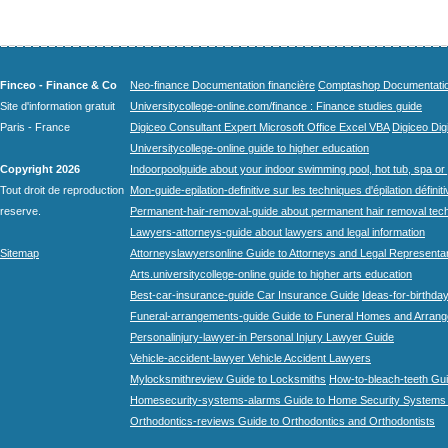
Finceo - Finance & Co
Neo-finance Documentation financière
Comptashop Documentation 
Site d'information gratuit
Universitycollege-online.com/finance : Finance studies guide
Paris - France
Digiceo Consultant Expert Microsoft Office Excel VBA
Digiceo Digi
Universitycollege-online guide to higher education
Copyright 2026
Indoorpoolguide about your indoor swimming pool, hot tub, spa or 
Tout droit de reproduction
Mon-guide-epilation-definitive sur les techniques d'épilation définit
reserve.
Permanent-hair-removal-guide about permanent hair removal tec
Lawyers-attorneys-guide about lawyers and legal information
Sitemap
Attorneyslawyersonline Guide to Attorneys and Legal Representa
Arts.universitycollege-online guide to higher arts education
Best-car-insurance-guide Car Insurance Guide
Ideas-for-birthday
Funeral-arrangements-guide Guide to Funeral Homes and Arran
Personalinjury-lawyer-in Personal Injury Lawyer Guide
Vehicle-accident-lawyer Vehicle Accident Lawyers
Mylocksmithreview Guide to Locksmiths
How-to-bleach-teeth Gui
Homesecurity-systems-alarms Guide to Home Security Systems
Orthodontics-reviews Guide to Orthodontics and Orthodontists