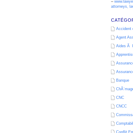
–
www.lawyer
attorneys, la
CATÉGO
Accident d
Agent As
Aides Ã l
Apprenti
Assurance
Assurance
Banque
ChÃ´mag
CNC
CNCC
Commissa
Comptabil
Conflit E