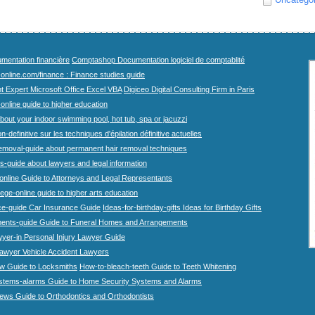
mentation financière
Comptashop Documentation logiciel de comptablité
-online.com/finance : Finance studies guide
t Expert Microsoft Office Excel VBA
Digiceo Digital Consulting Firm in Paris
-online guide to higher education
bout your indoor swimming pool, hot tub, spa or jacuzzi
n-definitive sur les techniques d'épilation définitive actuelles
emoval-guide about permanent hair removal techniques
-guide about lawyers and legal information
online Guide to Attorneys and Legal Representants
lege-online guide to higher arts education
ce-guide Car Insurance Guide
Ideas-for-birthday-gifts Ideas for Birthday Gifts
ents-guide Guide to Funeral Homes and Arrangements
wyer-in Personal Injury Lawyer Guide
lawyer Vehicle Accident Lawyers
w Guide to Locksmiths
How-to-bleach-teeth Guide to Teeth Whitening
stems-alarms Guide to Home Security Systems and Alarms
iews Guide to Orthodontics and Orthodontists