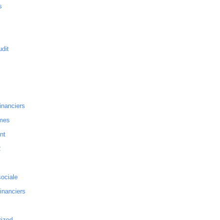
s
dit
inanciers
mes
nt
2
sociale
financiers
rized