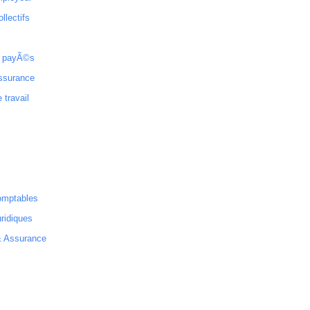
ollectifs
 payÃ©s
ssurance
 travail
omptables
ridiques
& Assurance