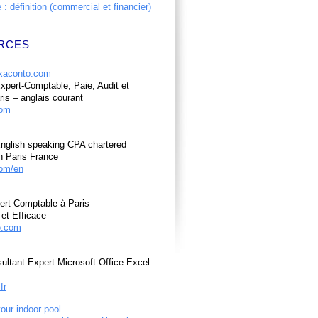
: définition (commercial et financier)
RCES
pert-Comptable, Paie, Audit et
ris – anglais courant
com
nglish speaking CPA chartered
n Paris France
om/en
ert Comptable à Paris
et Efficace
e.com
ultant Expert Microsoft Office Excel
fr
your indoor pool