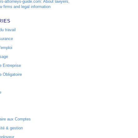
s-attorneys-guide.com: About lawyers,
w firms and legal information
RIES
u travail
surance
'emploi
ssage
 Entreprise
 Obligatoire
e
ire aux Comptes
ité & gestion
mployeur