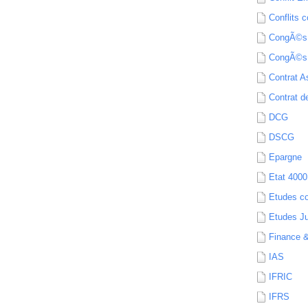
Conflits c
CongÃ©s
CongÃ©s
Contrat A
Contrat de
DCG
DSCG
Epargne
Etat 4000
Etudes c
Etudes Ju
Finance 
IAS
IFRIC
IFRS