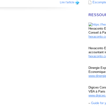
Escompte 
Lire l'article
RESSOU
Hexaconto Ex
Conseil à Pa
hexaconto.
Hexaconto E
accountant i
hexaconto.c
Dinergie Exp
Economique 
www.dinergi
Digiceo Cons
VBA à Paris
www.digiceo.
–
Guide for 