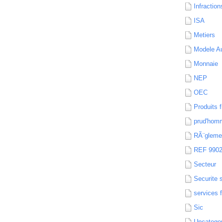
Infraction
ISA
Metiers
Modele Au
Monnaie
NEP
OEC
Produits f
prud'hom
RÃ¨gleme
REF 990
Secteur
Securite 
services 
Sic
Uncatego