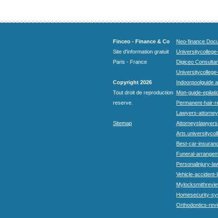
Finceo - Finance & Co
Neo-finance Docu
Site d'information gratuit
Universitycollege
Paris - France
Digiceo Consultan
Universitycollege
Copyright 2026
Indoorpoolguide a
Tout droit de reproduction
Mon-guide-epilatio
reserve.
Permanent-hair-r
Lawyers-attorneys
Sitemap
Attorneyslawyers
Arts.universitycol
Best-car-insuran
Funeral-arrangem
Personalinjury-la
Vehicle-accident-
Mylocksmithrevie
Homesecurity-sy
Orthodontics-rev