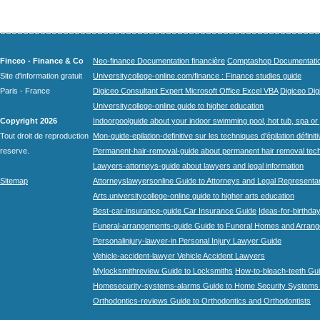
Finceo - Finance & Co
Neo-finance Documentation financière
Comptashop Documentation 
Site d'information gratuit
Universitycollege-online.com/finance : Finance studies guide
Paris - France
Digiceo Consultant Expert Microsoft Office Excel VBA
Digiceo Digi
Universitycollege-online guide to higher education
Copyright 2026
Indoorpoolguide about your indoor swimming pool, hot tub, spa or 
Tout droit de reproduction
Mon-guide-epilation-definitive sur les techniques d'épilation définit
reserve.
Permanent-hair-removal-guide about permanent hair removal tec
Lawyers-attorneys-guide about lawyers and legal information
Sitemap
Attorneyslawyersonline Guide to Attorneys and Legal Representa
Arts.universitycollege-online guide to higher arts education
Best-car-insurance-guide Car Insurance Guide
Ideas-for-birthday
Funeral-arrangements-guide Guide to Funeral Homes and Arran
Personalinjury-lawyer-in Personal Injury Lawyer Guide
Vehicle-accident-lawyer Vehicle Accident Lawyers
Mylocksmithreview Guide to Locksmiths
How-to-bleach-teeth Gui
Homesecurity-systems-alarms Guide to Home Security Systems
Orthodontics-reviews Guide to Orthodontics and Orthodontists