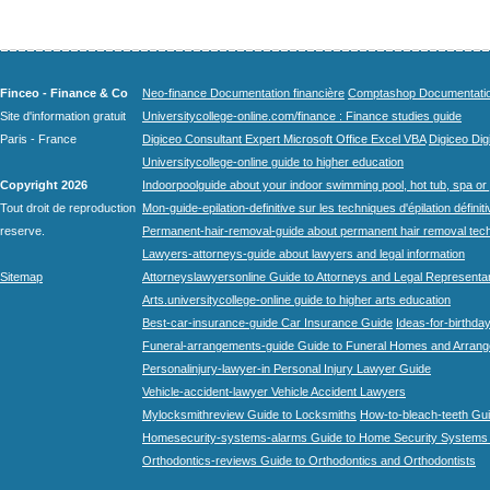
Finceo - Finance & Co
Neo-finance Documentation financière
Comptashop Documentation 
Site d'information gratuit
Universitycollege-online.com/finance : Finance studies guide
Paris - France
Digiceo Consultant Expert Microsoft Office Excel VBA
Digiceo Digi
Universitycollege-online guide to higher education
Copyright 2026
Indoorpoolguide about your indoor swimming pool, hot tub, spa or 
Tout droit de reproduction
Mon-guide-epilation-definitive sur les techniques d'épilation définit
reserve.
Permanent-hair-removal-guide about permanent hair removal tec
Lawyers-attorneys-guide about lawyers and legal information
Sitemap
Attorneyslawyersonline Guide to Attorneys and Legal Representa
Arts.universitycollege-online guide to higher arts education
Best-car-insurance-guide Car Insurance Guide
Ideas-for-birthday
Funeral-arrangements-guide Guide to Funeral Homes and Arran
Personalinjury-lawyer-in Personal Injury Lawyer Guide
Vehicle-accident-lawyer Vehicle Accident Lawyers
Mylocksmithreview Guide to Locksmiths
How-to-bleach-teeth Gui
Homesecurity-systems-alarms Guide to Home Security Systems
Orthodontics-reviews Guide to Orthodontics and Orthodontists