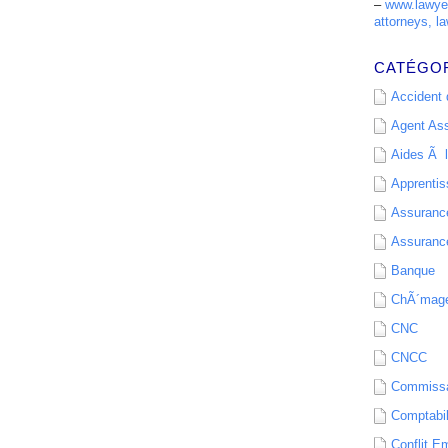
–
www.lawyer
attorneys, la
CATÉGO
Accident d
Agent As
Aides Ã l
Apprenti
Assurance
Assurance
Banque
ChÃ´mag
CNC
CNCC
Commissa
Comptabil
Conflit E