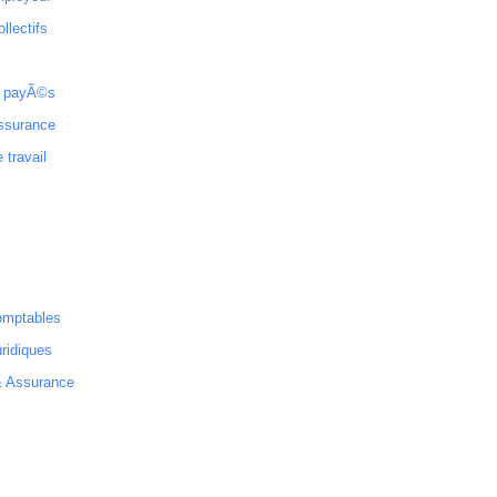
ollectifs
 payÃ©s
ssurance
 travail
omptables
ridiques
& Assurance