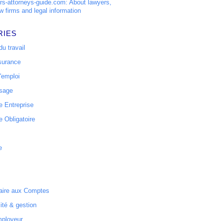
s-attorneys-guide.com: About lawyers,
w firms and legal information
RIES
u travail
surance
'emploi
ssage
 Entreprise
 Obligatoire
e
ire aux Comptes
ité & gestion
mployeur