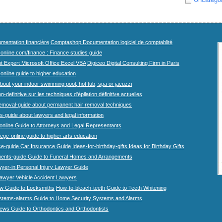
mentation financière
Comptashop Documentation logiciel de comptablité
-online.com/finance : Finance studies guide
t Expert Microsoft Office Excel VBA
Digiceo Digital Consulting Firm in Paris
-online guide to higher education
bout your indoor swimming pool, hot tub, spa or jacuzzi
n-definitive sur les techniques d'épilation définitive actuelles
emoval-guide about permanent hair removal techniques
-guide about lawyers and legal information
online Guide to Attorneys and Legal Representants
lege-online guide to higher arts education
ce-guide Car Insurance Guide
Ideas-for-birthday-gifts Ideas for Birthday Gifts
ents-guide Guide to Funeral Homes and Arrangements
wyer-in Personal Injury Lawyer Guide
lawyer Vehicle Accident Lawyers
w Guide to Locksmiths
How-to-bleach-teeth Guide to Teeth Whitening
stems-alarms Guide to Home Security Systems and Alarms
iews Guide to Orthodontics and Orthodontists