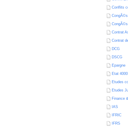
Conflits c
CongÃ©s
CongÃ©s
Contrat A
Contrat de
DCG
DSCG
Epargne
Etat 4000
Etudes c
Etudes Ju
Finance 
IAS
IFRIC
IFRS