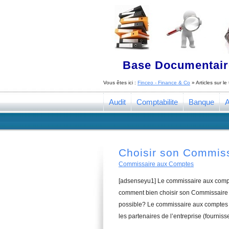
Base Documentaire
Vous êtes ici :
Finceo - Finance & Co
» Articles sur l
Audit
Comptabilite
Banque
A
Choisir son Commis
Commissaire aux Comptes
[adsenseyu1] Le commissaire aux compte
comment bien choisir son Commissaire 
possible? Le commissaire aux comptes a
les partenaires de l’entreprise (fourniss