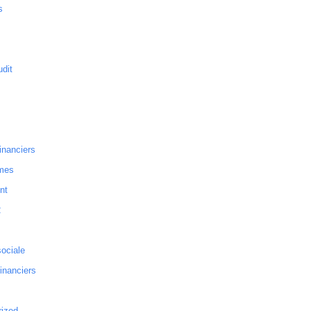
s
dit
inanciers
mes
nt
2
sociale
financiers
rized