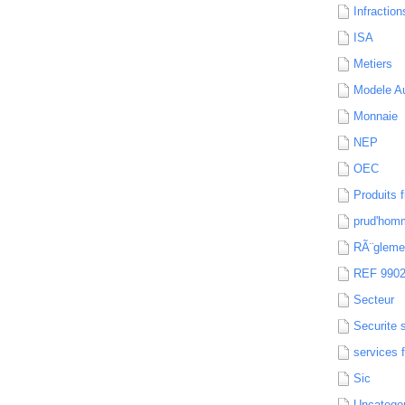
Infraction
ISA
Metiers
Modele Au
Monnaie
NEP
OEC
Produits f
prud'hom
RÃ¨gleme
REF 990
Secteur
Securite 
services 
Sic
Uncatego