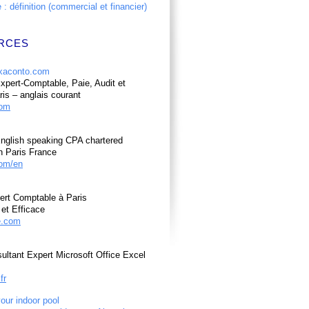
: définition (commercial et financier)
RCES
pert-Comptable, Paie, Audit et
ris – anglais courant
com
nglish speaking CPA chartered
n Paris France
om/en
ert Comptable à Paris
et Efficace
e.com
ultant Expert Microsoft Office Excel
fr
your indoor pool