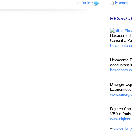
Escompte 
Lire l'article
RESSOU
Hexaconto Ex
Conseil à Pa
hexaconto.
Hexaconto E
accountant i
hexaconto.c
Dinergie Exp
Economique 
www.dinergi
Digiceo Cons
VBA à Paris
www.digiceo.
–
Guide for 