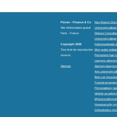
Finceo - Finance & Co
Neo-finance Docu
Site d'information gratuit
Universitycollege
Paris - France
Digiceo Consultan
Universitycollege
Copyright 2026
Indoorpoolguide a
Tout droit de reproduction
Mon-guide-epilatio
reserve.
Permanent-hair-r
Lawyers-attorneys
Sitemap
Attorneyslawyers
Arts.universitycol
Best-car-insuran
Funeral-arrangem
Personalinjury-la
Vehicle-accident-
Mylocksmithrevie
Homesecurity-sy
Orthodontics-rev