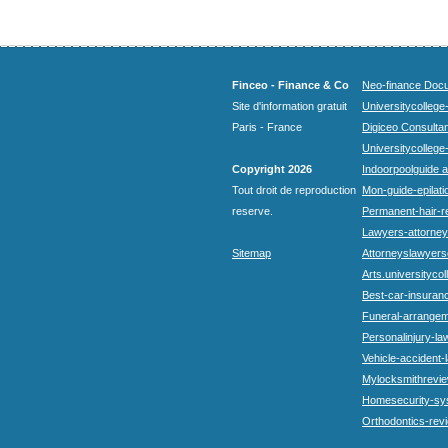
Finceo - Finance & Co
Neo-finance Docu
Site d'information gratuit
Universitycollege
Paris - France
Digiceo Consultan
Universitycollege
Copyright 2026
Indoorpoolguide a
Tout droit de reproduction
Mon-guide-epilatio
reserve.
Permanent-hair-r
Lawyers-attorneys
Sitemap
Attorneyslawyers
Arts.universitycol
Best-car-insuran
Funeral-arrangem
Personalinjury-la
Vehicle-accident-
Mylocksmithrevie
Homesecurity-sy
Orthodontics-rev