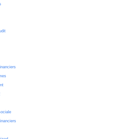
s
dit
inanciers
mes
nt
2
sociale
financiers
rized