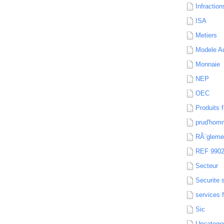
Infraction
ISA
Metiers
Modele Au
Monnaie
NEP
OEC
Produits f
prud'hom
RÃ¨gleme
REF 990
Secteur
Securite 
services 
Sic
Uncatego