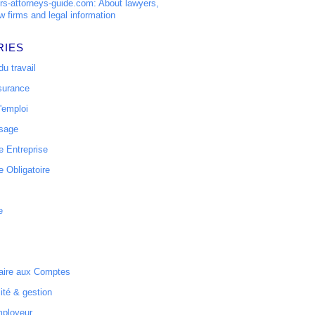
s-attorneys-guide.com: About lawyers,
w firms and legal information
RIES
u travail
surance
'emploi
ssage
 Entreprise
 Obligatoire
e
ire aux Comptes
ité & gestion
mployeur