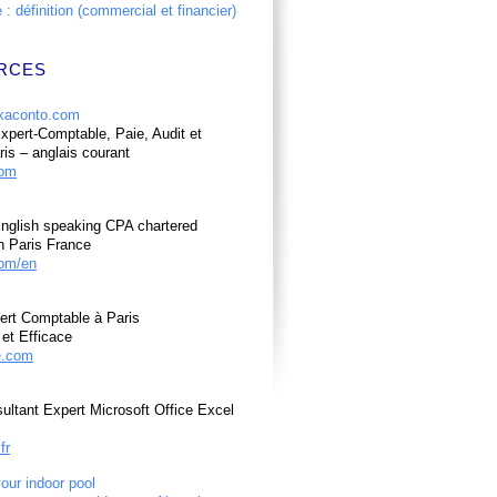
: définition (commercial et financier)
RCES
pert-Comptable, Paie, Audit et
ris – anglais courant
com
nglish speaking CPA chartered
n Paris France
om/en
ert Comptable à Paris
et Efficace
e.com
ultant Expert Microsoft Office Excel
fr
your indoor pool