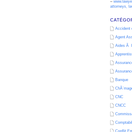
–
www.lawyer
attorneys, la
CATÉGO
Accident d
Agent As
Aides Ã l
Apprenti
Assurance
Assurance
Banque
ChÃ´mag
CNC
CNCC
Commissa
Comptabil
Conflit E