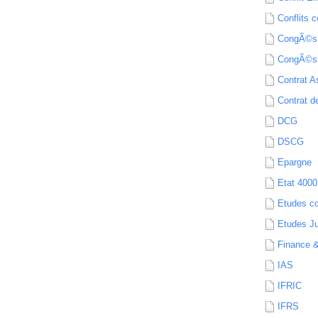
Conflits c
CongÃ©s
CongÃ©s
Contrat A
Contrat de
DCG
DSCG
Epargne
Etat 4000
Etudes c
Etudes Ju
Finance 
IAS
IFRIC
IFRS