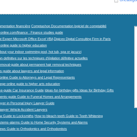
mentation financière
Comptashop Documentation logiciel de comptablité
-online.com/finance : Finance studies guide
t Expert Microsoft Office Excel VBA
Digiceo Digital Consulting Firm in Paris
-online guide to higher education
bout your indoor swimming pool, hot tub, spa or jacuzzi
n-definitive sur les techniques d'épilation définitive actuelles
emoval-guide about permanent hair removal techniques
-guide about lawyers and legal information
online Guide to Attorneys and Legal Representants
lege-online guide to higher arts education
ce-guide Car Insurance Guide
Ideas-for-birthday-gifts Ideas for Birthday Gifts
ents-guide Guide to Funeral Homes and Arrangements
wyer-in Personal Injury Lawyer Guide
lawyer Vehicle Accident Lawyers
w Guide to Locksmiths
How-to-bleach-teeth Guide to Teeth Whitening
stems-alarms Guide to Home Security Systems and Alarms
iews Guide to Orthodontics and Orthodontists