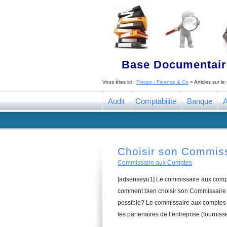
Base Documentaire
Vous êtes ici :
Finceo - Finance & Co
» Articles sur l
Audit
Comptabilite
Banque
A
Choisir son Commis
Commissaire aux Comptes
[adsenseyu1] Le commissaire aux compte
comment bien choisir son Commissaire 
possible? Le commissaire aux comptes a
les partenaires de l’entreprise (fourniss