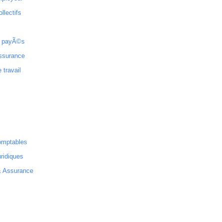
ollectifs
 payÃ©s
ssurance
 travail
omptables
ridiques
& Assurance