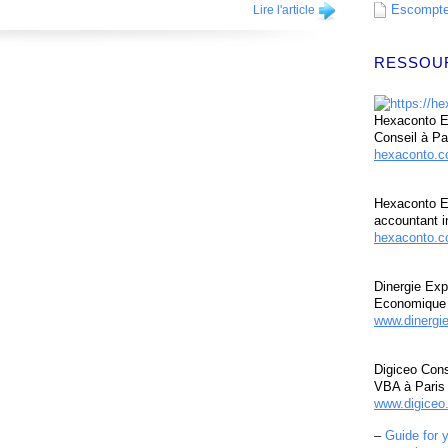
Escompte 
Lire l'article
RESSOU
Hexaconto Ex
Conseil à Pa
hexaconto.
Hexaconto E
accountant i
hexaconto.c
Dinergie Exp
Economique 
www.dinergi
Digiceo Cons
VBA à Paris
www.digiceo.
–
Guide for 