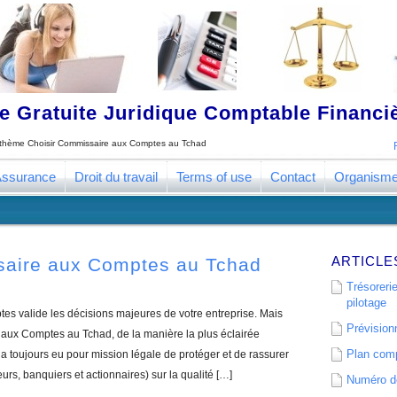
 Gratuite Juridique Comptable Financ
e thème
Choisir Commissaire aux Comptes au Tchad
ssurance
Droit du travail
Terms of use
Contact
Organism
ARTICLE
saire aux Comptes au Tchad
Trésorerie
pilotage
s valide les décisions majeures de votre entreprise. Mais
Prévisionn
aux Comptes au Tchad, de la manière la plus éclairée
Plan comp
 toujours eu pour mission légale de protéger et de rassurer
eurs, banquiers et actionnaires) sur la qualité […]
Numéro de