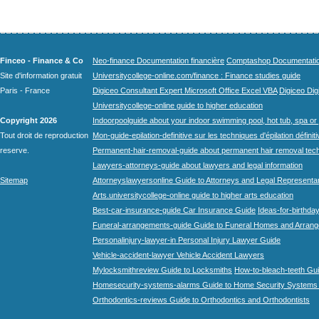
Finceo - Finance & Co
Neo-finance Documentation financière
Comptashop Documentation 
Site d'information gratuit
Universitycollege-online.com/finance : Finance studies guide
Paris - France
Digiceo Consultant Expert Microsoft Office Excel VBA
Digiceo Digi
Universitycollege-online guide to higher education
Copyright 2026
Indoorpoolguide about your indoor swimming pool, hot tub, spa or 
Tout droit de reproduction
Mon-guide-epilation-definitive sur les techniques d'épilation définit
reserve.
Permanent-hair-removal-guide about permanent hair removal tec
Lawyers-attorneys-guide about lawyers and legal information
Sitemap
Attorneyslawyersonline Guide to Attorneys and Legal Representa
Arts.universitycollege-online guide to higher arts education
Best-car-insurance-guide Car Insurance Guide
Ideas-for-birthday
Funeral-arrangements-guide Guide to Funeral Homes and Arran
Personalinjury-lawyer-in Personal Injury Lawyer Guide
Vehicle-accident-lawyer Vehicle Accident Lawyers
Mylocksmithreview Guide to Locksmiths
How-to-bleach-teeth Gui
Homesecurity-systems-alarms Guide to Home Security Systems
Orthodontics-reviews Guide to Orthodontics and Orthodontists