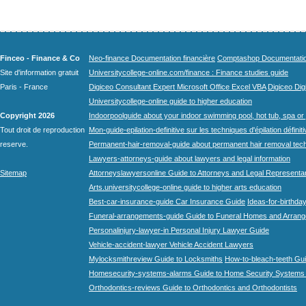
Finceo - Finance & Co
Neo-finance Documentation financière
Comptashop Documentation 
Site d'information gratuit
Universitycollege-online.com/finance : Finance studies guide
Paris - France
Digiceo Consultant Expert Microsoft Office Excel VBA
Digiceo Digi
Universitycollege-online guide to higher education
Copyright 2026
Indoorpoolguide about your indoor swimming pool, hot tub, spa or 
Tout droit de reproduction
Mon-guide-epilation-definitive sur les techniques d'épilation définit
reserve.
Permanent-hair-removal-guide about permanent hair removal tec
Lawyers-attorneys-guide about lawyers and legal information
Sitemap
Attorneyslawyersonline Guide to Attorneys and Legal Representa
Arts.universitycollege-online guide to higher arts education
Best-car-insurance-guide Car Insurance Guide
Ideas-for-birthday
Funeral-arrangements-guide Guide to Funeral Homes and Arran
Personalinjury-lawyer-in Personal Injury Lawyer Guide
Vehicle-accident-lawyer Vehicle Accident Lawyers
Mylocksmithreview Guide to Locksmiths
How-to-bleach-teeth Gui
Homesecurity-systems-alarms Guide to Home Security Systems
Orthodontics-reviews Guide to Orthodontics and Orthodontists