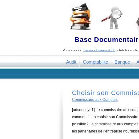
Base Documentaire
Vous êtes ici :
Finceo - Finance & Co
» Articles sur l
Audit
Comptabilite
Banque
A
Choisir son Commis
Commissaire aux Comptes
[adsenseyu1] Le commissaire aux compte
comment bien choisir son Commissaire a
possible? Le commissaire aux comptes a
les partenaires de l’entreprise (fourniss