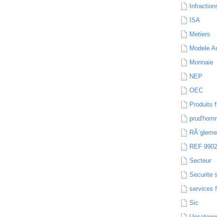
Infraction
ISA
Metiers
Modele Au
Monnaie
NEP
OEC
Produits f
prud'hom
RÃ¨gleme
REF 990
Secteur
Securite 
services 
Sic
Uncatego