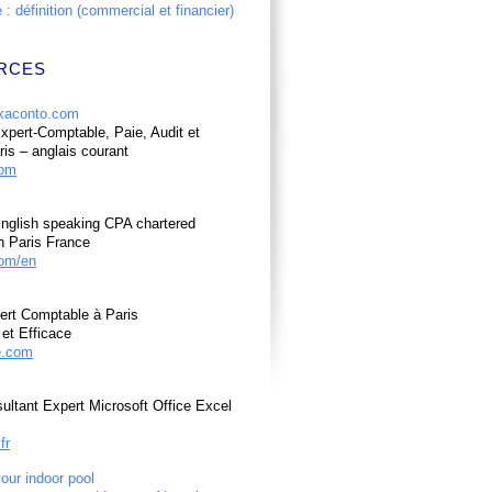
: définition (commercial et financier)
RCES
pert-Comptable, Paie, Audit et
ris – anglais courant
com
nglish speaking CPA chartered
n Paris France
om/en
ert Comptable à Paris
et Efficace
e.com
ultant Expert Microsoft Office Excel
fr
your indoor pool