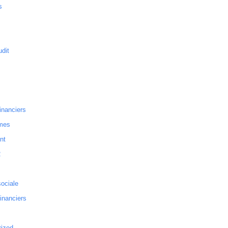
s
dit
inanciers
mes
nt
2
sociale
financiers
rized