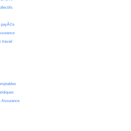
ollectifs
 payÃ©s
ssurance
 travail
omptables
ridiques
& Assurance