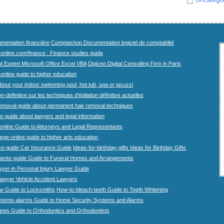
mentation financière
Comptashop Documentation logiciel de comptablité
-online.com/finance : Finance studies guide
t Expert Microsoft Office Excel VBA
Digiceo Digital Consulting Firm in Paris
-online guide to higher education
bout your indoor swimming pool, hot tub, spa or jacuzzi
n-definitive sur les techniques d'épilation définitive actuelles
emoval-guide about permanent hair removal techniques
-guide about lawyers and legal information
online Guide to Attorneys and Legal Representants
lege-online guide to higher arts education
ce-guide Car Insurance Guide
Ideas-for-birthday-gifts Ideas for Birthday Gifts
ents-guide Guide to Funeral Homes and Arrangements
wyer-in Personal Injury Lawyer Guide
lawyer Vehicle Accident Lawyers
w Guide to Locksmiths
How-to-bleach-teeth Guide to Teeth Whitening
stems-alarms Guide to Home Security Systems and Alarms
iews Guide to Orthodontics and Orthodontists