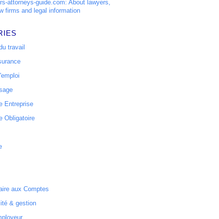
s-attorneys-guide.com: About lawyers,
w firms and legal information
RIES
u travail
surance
'emploi
ssage
 Entreprise
 Obligatoire
e
ire aux Comptes
ité & gestion
mployeur