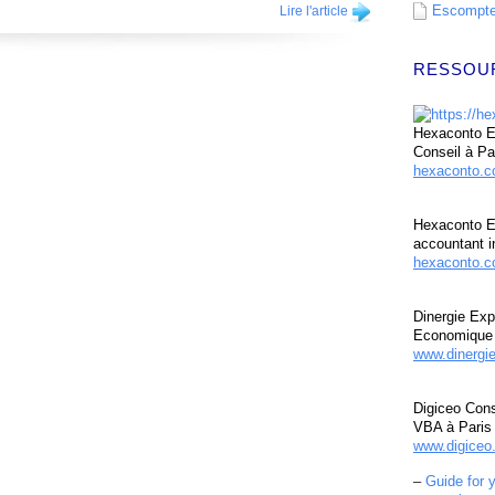
Escompte 
Lire l'article
RESSOU
Hexaconto Ex
Conseil à Pa
hexaconto.
Hexaconto E
accountant i
hexaconto.c
Dinergie Exp
Economique 
www.dinergi
Digiceo Cons
VBA à Paris
www.digiceo.
–
Guide for 