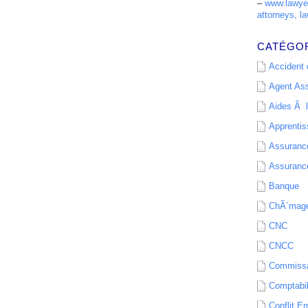
–
www.lawyer
attorneys, la
CATÉGO
Accident d
Agent As
Aides Ã l
Apprenti
Assurance
Assurance
Banque
ChÃ´mag
CNC
CNCC
Commissa
Comptabil
Conflit E