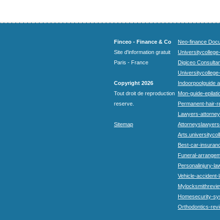
Finceo - Finance & Co
Neo-finance Docu
Site d'information gratuit
Universitycollege
Paris - France
Digiceo Consultan
Universitycollege
Copyright 2026
Indoorpoolguide a
Tout droit de reproduction
Mon-guide-epilatio
reserve.
Permanent-hair-r
Lawyers-attorneys
Sitemap
Attorneyslawyers
Arts.universitycol
Best-car-insuran
Funeral-arrangem
Personalinjury-la
Vehicle-accident-
Mylocksmithrevie
Homesecurity-sy
Orthodontics-rev