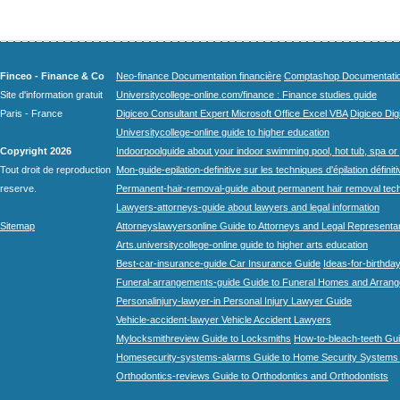
Finceo - Finance & Co
Neo-finance Documentation financière
Comptashop Documentation 
Site d'information gratuit
Universitycollege-online.com/finance : Finance studies guide
Paris - France
Digiceo Consultant Expert Microsoft Office Excel VBA
Digiceo Digi
Universitycollege-online guide to higher education
Copyright 2026
Indoorpoolguide about your indoor swimming pool, hot tub, spa or 
Tout droit de reproduction
Mon-guide-epilation-definitive sur les techniques d'épilation définit
reserve.
Permanent-hair-removal-guide about permanent hair removal tec
Lawyers-attorneys-guide about lawyers and legal information
Sitemap
Attorneyslawyersonline Guide to Attorneys and Legal Representa
Arts.universitycollege-online guide to higher arts education
Best-car-insurance-guide Car Insurance Guide
Ideas-for-birthday
Funeral-arrangements-guide Guide to Funeral Homes and Arran
Personalinjury-lawyer-in Personal Injury Lawyer Guide
Vehicle-accident-lawyer Vehicle Accident Lawyers
Mylocksmithreview Guide to Locksmiths
How-to-bleach-teeth Gui
Homesecurity-systems-alarms Guide to Home Security Systems
Orthodontics-reviews Guide to Orthodontics and Orthodontists