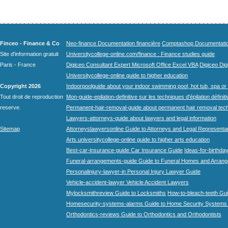
Finceo - Finance & Co
Neo-finance Documentation financière
Comptashop Documentation 
Site d'information gratuit
Universitycollege-online.com/finance : Finance studies guide
Paris - France
Digiceo Consultant Expert Microsoft Office Excel VBA
Digiceo Digi
Universitycollege-online guide to higher education
Copyright 2026
Indoorpoolguide about your indoor swimming pool, hot tub, spa or 
Tout droit de reproduction
Mon-guide-epilation-definitive sur les techniques d'épilation définit
reserve.
Permanent-hair-removal-guide about permanent hair removal tec
Lawyers-attorneys-guide about lawyers and legal information
Sitemap
Attorneyslawyersonline Guide to Attorneys and Legal Representa
Arts.universitycollege-online guide to higher arts education
Best-car-insurance-guide Car Insurance Guide
Ideas-for-birthday
Funeral-arrangements-guide Guide to Funeral Homes and Arran
Personalinjury-lawyer-in Personal Injury Lawyer Guide
Vehicle-accident-lawyer Vehicle Accident Lawyers
Mylocksmithreview Guide to Locksmiths
How-to-bleach-teeth Gui
Homesecurity-systems-alarms Guide to Home Security Systems
Orthodontics-reviews Guide to Orthodontics and Orthodontists