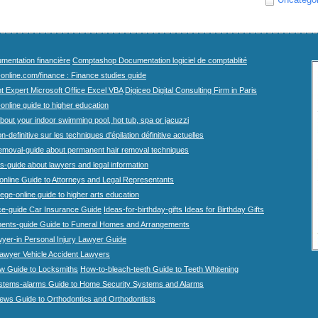
mentation financière
Comptashop Documentation logiciel de comptablité
-online.com/finance : Finance studies guide
t Expert Microsoft Office Excel VBA
Digiceo Digital Consulting Firm in Paris
-online guide to higher education
bout your indoor swimming pool, hot tub, spa or jacuzzi
n-definitive sur les techniques d'épilation définitive actuelles
emoval-guide about permanent hair removal techniques
-guide about lawyers and legal information
online Guide to Attorneys and Legal Representants
lege-online guide to higher arts education
ce-guide Car Insurance Guide
Ideas-for-birthday-gifts Ideas for Birthday Gifts
ents-guide Guide to Funeral Homes and Arrangements
wyer-in Personal Injury Lawyer Guide
lawyer Vehicle Accident Lawyers
w Guide to Locksmiths
How-to-bleach-teeth Guide to Teeth Whitening
stems-alarms Guide to Home Security Systems and Alarms
iews Guide to Orthodontics and Orthodontists