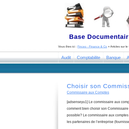
Base Documentaire
Vous êtes ici :
Finceo - Finance & Co
» Articles sur l
Audit
Comptabilite
Banque
A
Choisir son Commis
Commissaire aux Comptes
[adsenseyu1] Le commissaire aux compte
comment bien choisir son Commissaire a
possible? Le commissaire aux comptes a
les partenaires de l’entreprise (fourniss