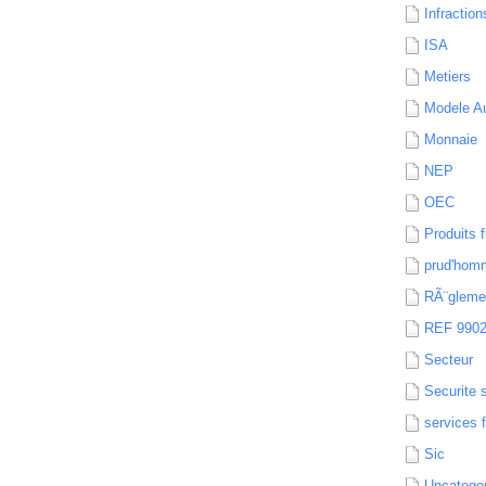
Infraction
ISA
Metiers
Modele Au
Monnaie
NEP
OEC
Produits f
prud'hom
RÃ¨gleme
REF 990
Secteur
Securite 
services 
Sic
Uncatego