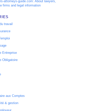
s-attorneys-guide.com: About lawyers,
w firms and legal information
RIES
u travail
surance
'emploi
ssage
 Entreprise
 Obligatoire
e
ire aux Comptes
ité & gestion
mployeur