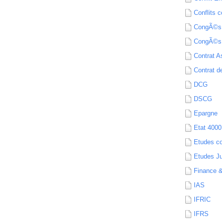
Conflits c
CongÃ©s
CongÃ©s
Contrat A
Contrat de
DCG
DSCG
Epargne
Etat 4000
Etudes c
Etudes Ju
Finance 
IAS
IFRIC
IFRS