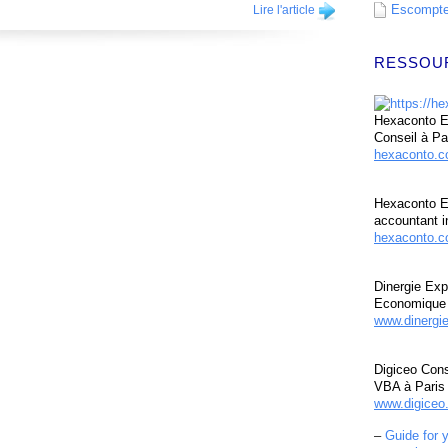
Escompte 
Lire l'article
RESSOU
Hexaconto Ex
Conseil à Pa
hexaconto.
Hexaconto E
accountant i
hexaconto.c
Dinergie Exp
Economique 
www.dinergi
Digiceo Cons
VBA à Paris
www.digiceo.
–
Guide for 