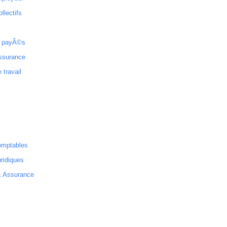
ollectifs
 payÃ©s
ssurance
 travail
omptables
ridiques
& Assurance