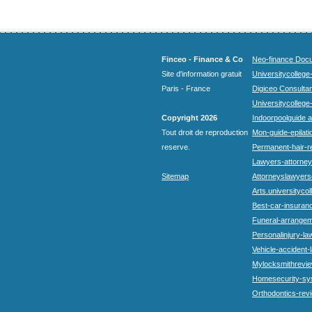
Finceo - Finance & Co
Neo-finance Docu
Site d'information gratuit
Universitycollege
Paris - France
Digiceo Consultan
Universitycollege
Copyright 2026
Indoorpoolguide a
Tout droit de reproduction
Mon-guide-epilatio
reserve.
Permanent-hair-r
Lawyers-attorneys
Sitemap
Attorneyslawyers
Arts.universitycol
Best-car-insuran
Funeral-arrangem
Personalinjury-la
Vehicle-accident-
Mylocksmithrevie
Homesecurity-sy
Orthodontics-rev