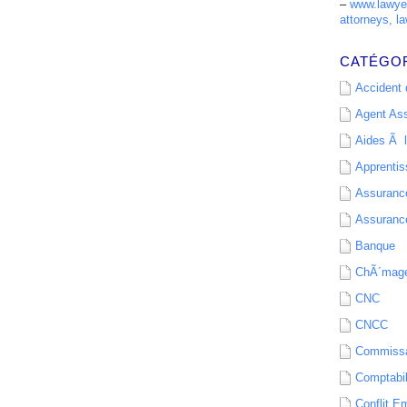
–
www.lawyer
attorneys, la
CATÉGO
Accident d
Agent As
Aides Ã l
Apprenti
Assurance
Assurance
Banque
ChÃ´mag
CNC
CNCC
Commissa
Comptabil
Conflit E