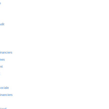
s
dit
inanciers
mes
nt
2
sociale
financiers
rized