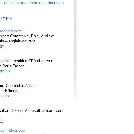
: définition (commercial et financier)
RCES
pert-Comptable, Paie, Audit et
ris – anglais courant
com
nglish speaking CPA chartered
n Paris France
om/en
ert Comptable à Paris
et Efficace
e.com
ultant Expert Microsoft Office Excel
fr
your indoor pool