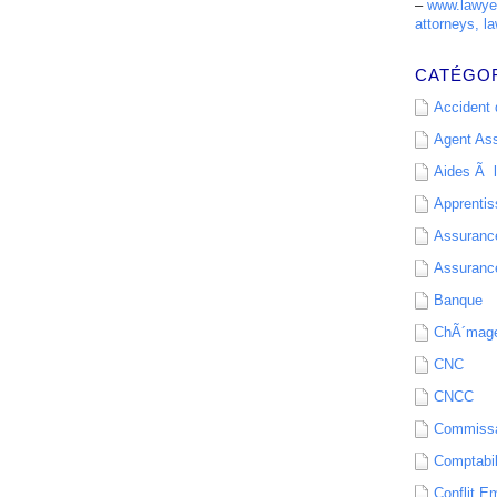
–
www.lawyer
attorneys, la
CATÉGO
Accident d
Agent As
Aides Ã l
Apprenti
Assurance
Assurance
Banque
ChÃ´mag
CNC
CNCC
Commissa
Comptabil
Conflit E