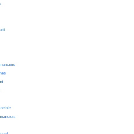
s
dit
inanciers
mes
nt
2
sociale
financiers
rized