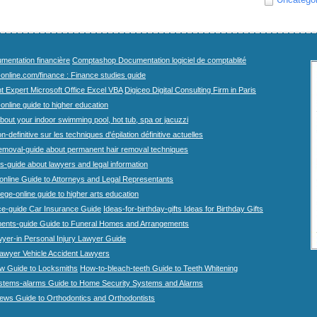
mentation financière
Comptashop Documentation logiciel de comptablité
-online.com/finance : Finance studies guide
t Expert Microsoft Office Excel VBA
Digiceo Digital Consulting Firm in Paris
-online guide to higher education
bout your indoor swimming pool, hot tub, spa or jacuzzi
n-definitive sur les techniques d'épilation définitive actuelles
emoval-guide about permanent hair removal techniques
-guide about lawyers and legal information
online Guide to Attorneys and Legal Representants
lege-online guide to higher arts education
ce-guide Car Insurance Guide
Ideas-for-birthday-gifts Ideas for Birthday Gifts
ents-guide Guide to Funeral Homes and Arrangements
wyer-in Personal Injury Lawyer Guide
lawyer Vehicle Accident Lawyers
w Guide to Locksmiths
How-to-bleach-teeth Guide to Teeth Whitening
stems-alarms Guide to Home Security Systems and Alarms
iews Guide to Orthodontics and Orthodontists