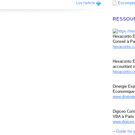
Escompte 
Lire l'article
RESSOU
Hexaconto Ex
Conseil à Pa
hexaconto.
Hexaconto E
accountant i
hexaconto.c
Dinergie Exp
Economique 
www.dinergi
Digiceo Cons
VBA à Paris
www.digiceo.
–
Guide for 