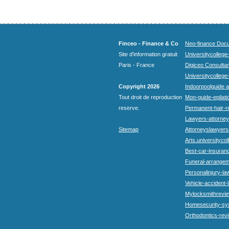
Finceo - Finance & Co
Neo-finance Docu
Site d'information gratuit
Universitycollege
Paris - France
Digiceo Consultan
Universitycollege
Copyright 2026
Indoorpoolguide a
Tout droit de reproduction
Mon-guide-epilatio
reserve.
Permanent-hair-r
Lawyers-attorneys
Sitemap
Attorneyslawyers
Arts.universitycol
Best-car-insuran
Funeral-arrangem
Personalinjury-la
Vehicle-accident-
Mylocksmithrevie
Homesecurity-sy
Orthodontics-rev