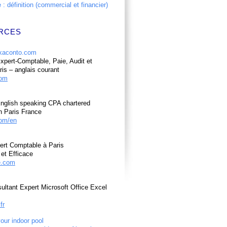
: définition (commercial et financier)
RCES
pert-Comptable, Paie, Audit et
ris – anglais courant
com
nglish speaking CPA chartered
n Paris France
om/en
ert Comptable à Paris
et Efficace
e.com
ultant Expert Microsoft Office Excel
fr
your indoor pool