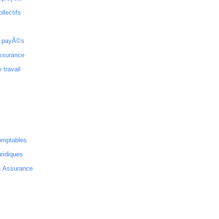
ollectifs
 payÃ©s
ssurance
 travail
omptables
ridiques
& Assurance