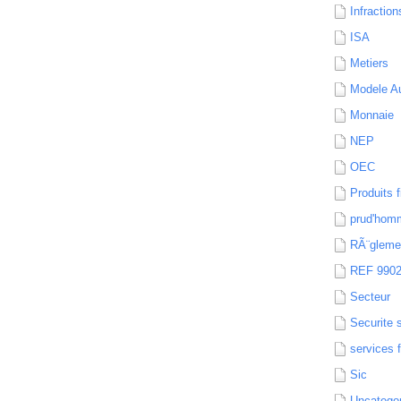
Infraction
ISA
Metiers
Modele Au
Monnaie
NEP
OEC
Produits f
prud'hom
RÃ¨gleme
REF 990
Secteur
Securite 
services 
Sic
Uncatego