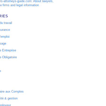
s-attorneys-guide.com: About lawyers,
w firms and legal information
RIES
u travail
surance
'emploi
ssage
 Entreprise
 Obligatoire
e
ire aux Comptes
ité & gestion
mployeur