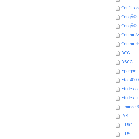
Conflits c
CongÃ©s
CongÃ©s
Contrat A
Contrat de
DCG
DSCG
Epargne
Etat 4000
Etudes c
Etudes Ju
Finance 
IAS
IFRIC
IFRS