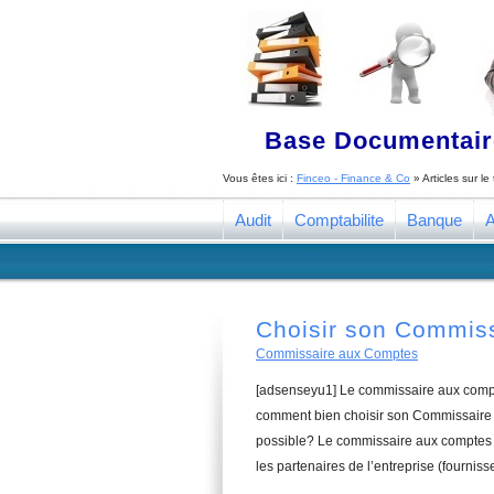
Base Documentaire
Vous êtes ici :
Finceo - Finance & Co
» Articles sur l
Audit
Comptabilite
Banque
A
Choisir son Commis
Commissaire aux Comptes
[adsenseyu1] Le commissaire aux compte
comment bien choisir son Commissaire a
possible? Le commissaire aux comptes a
les partenaires de l’entreprise (fourniss