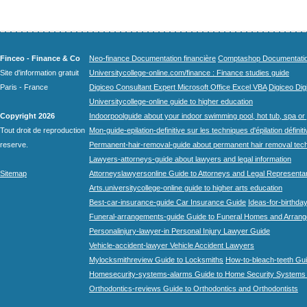
Finceo - Finance & Co
Neo-finance Documentation financière
Comptashop Documentation 
Site d'information gratuit
Universitycollege-online.com/finance : Finance studies guide
Paris - France
Digiceo Consultant Expert Microsoft Office Excel VBA
Digiceo Digi
Universitycollege-online guide to higher education
Copyright 2026
Indoorpoolguide about your indoor swimming pool, hot tub, spa or 
Tout droit de reproduction
Mon-guide-epilation-definitive sur les techniques d'épilation définit
reserve.
Permanent-hair-removal-guide about permanent hair removal tec
Lawyers-attorneys-guide about lawyers and legal information
Sitemap
Attorneyslawyersonline Guide to Attorneys and Legal Representa
Arts.universitycollege-online guide to higher arts education
Best-car-insurance-guide Car Insurance Guide
Ideas-for-birthday
Funeral-arrangements-guide Guide to Funeral Homes and Arran
Personalinjury-lawyer-in Personal Injury Lawyer Guide
Vehicle-accident-lawyer Vehicle Accident Lawyers
Mylocksmithreview Guide to Locksmiths
How-to-bleach-teeth Gui
Homesecurity-systems-alarms Guide to Home Security Systems
Orthodontics-reviews Guide to Orthodontics and Orthodontists