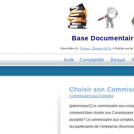
Base Documentaire
Vous êtes ici :
Finceo - Finance & Co
» Articles sur l
Audit
Comptabilite
Banque
A
Choisir son Commis
Commissaire aux Comptes
[adsenseyu1] Le commissaire aux compte
comment bien choisir son Commissaire a
possible? Le commissaire aux comptes a
les partenaires de l’entreprise (fourniss