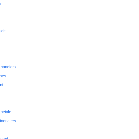
s
dit
inanciers
mes
nt
2
sociale
financiers
rized