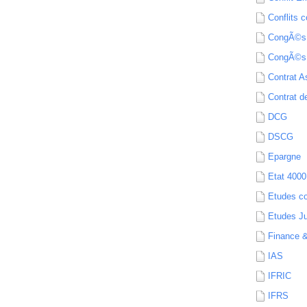
Conflits c
CongÃ©s
CongÃ©s
Contrat A
Contrat de
DCG
DSCG
Epargne
Etat 4000
Etudes c
Etudes Ju
Finance 
IAS
IFRIC
IFRS