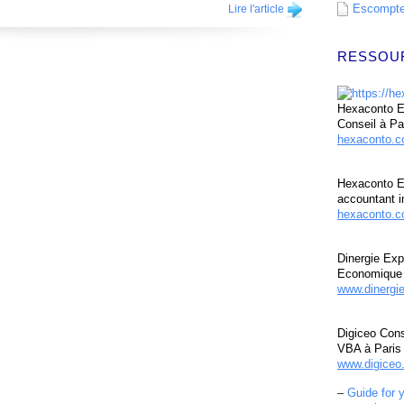
Escompte 
Lire l'article
RESSOU
Hexaconto Ex
Conseil à Pa
hexaconto.
Hexaconto E
accountant i
hexaconto.c
Dinergie Exp
Economique 
www.dinergi
Digiceo Cons
VBA à Paris
www.digiceo.
–
Guide for 