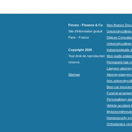
Finceo - Finance & Co
Neo-finance Docu
Site d'information gratuit
Universitycollege
Paris - France
Digiceo Consultan
Universitycollege
Copyright 2026
Indoorpoolguide a
Tout droit de reproduction
Mon-guide-epilatio
reserve.
Permanent-hair-r
Lawyers-attorneys
Sitemap
Attorneyslawyers
Arts.universitycol
Best-car-insuran
Funeral-arrangem
Personalinjury-la
Vehicle-accident-
Mylocksmithrevie
Homesecurity-sy
Orthodontics-rev