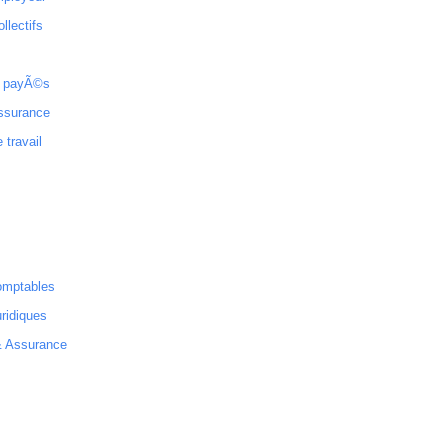
ollectifs
 payÃ©s
ssurance
 travail
omptables
ridiques
& Assurance