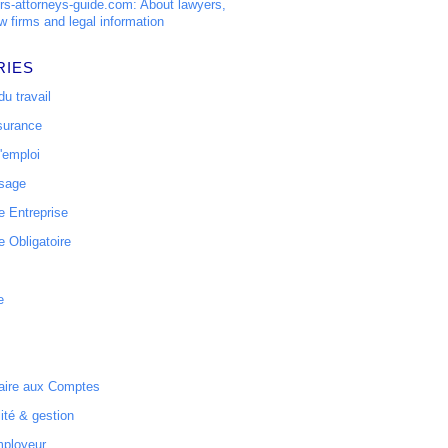
s-attorneys-guide.com: About lawyers,
w firms and legal information
RIES
u travail
surance
'emploi
ssage
 Entreprise
 Obligatoire
e
ire aux Comptes
ité & gestion
mployeur