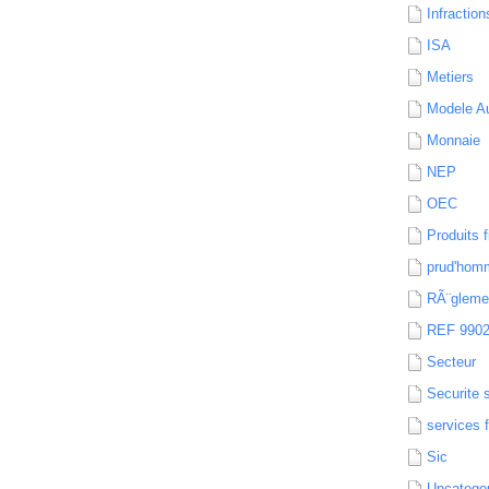
Infraction
ISA
Metiers
Modele Au
Monnaie
NEP
OEC
Produits f
prud'hom
RÃ¨gleme
REF 990
Secteur
Securite 
services 
Sic
Uncatego