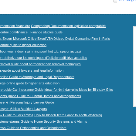
mentation financière
Comptashop Documentation logiciel de comptablité
-online.com/finance : Finance studies guide
t Expert Microsoft Office Excel VBA
Digiceo Digital Consulting Firm in Paris
-online guide to higher education
bout your indoor swimming pool, hot tub, spa or jacuzzi
n-definitive sur les techniques d'épilation définitive actuelles
emoval-guide about permanent hair removal techniques
-guide about lawyers and legal information
online Guide to Attorneys and Legal Representants
lege-online guide to higher arts education
ce-guide Car Insurance Guide
Ideas-for-birthday-gifts Ideas for Birthday Gifts
ents-guide Guide to Funeral Homes and Arrangements
wyer-in Personal Injury Lawyer Guide
lawyer Vehicle Accident Lawyers
w Guide to Locksmiths
How-to-bleach-teeth Guide to Teeth Whitening
stems-alarms Guide to Home Security Systems and Alarms
iews Guide to Orthodontics and Orthodontists