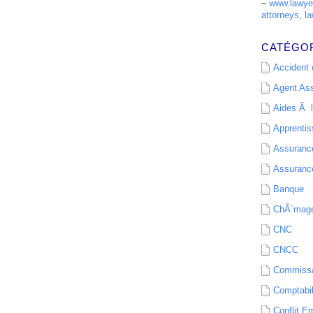
–
www.lawyer
attorneys, la
CATÉGO
Accident d
Agent As
Aides Ã l
Apprenti
Assurance
Assurance
Banque
ChÃ´mag
CNC
CNCC
Commissa
Comptabil
Conflit E