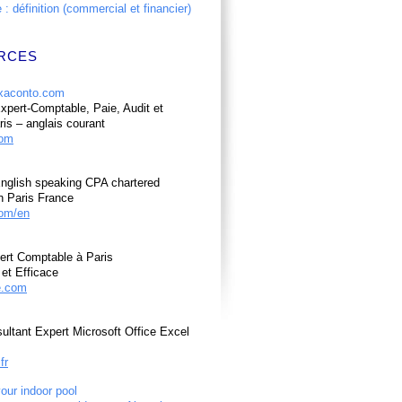
: définition (commercial et financier)
RCES
pert-Comptable, Paie, Audit et
ris – anglais courant
com
nglish speaking CPA chartered
n Paris France
om/en
ert Comptable à Paris
et Efficace
e.com
ultant Expert Microsoft Office Excel
fr
your indoor pool