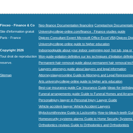
Finceo - Finance & Co
Neo-finance Documentation financière
Comptashop Documentation 
Site d'information gratuit
Universitycollege-online.com/finance : Finance studies guide
Paris - France
Digiceo Consultant Expert Microsoft Office Excel VBA
Digiceo Digi
Universitycollege-online guide to higher education
Copyright 2026
Indoorpoolguide about your indoor swimming pool, hot tub, spa or 
Tout droit de reproduction
Mon-guide-epilation-definitive sur les techniques d'épilation définit
reserve.
Permanent-hair-removal-guide about permanent hair removal tec
Lawyers-attorneys-guide about lawyers and legal information
Sitemap
Attorneyslawyersonline Guide to Attorneys and Legal Representa
Arts.universitycollege-online guide to higher arts education
Best-car-insurance-guide Car Insurance Guide
Ideas-for-birthday
Funeral-arrangements-guide Guide to Funeral Homes and Arran
Personalinjury-lawyer-in Personal Injury Lawyer Guide
Vehicle-accident-lawyer Vehicle Accident Lawyers
Mylocksmithreview Guide to Locksmiths
How-to-bleach-teeth Gui
Homesecurity-systems-alarms Guide to Home Security Systems
Orthodontics-reviews Guide to Orthodontics and Orthodontists