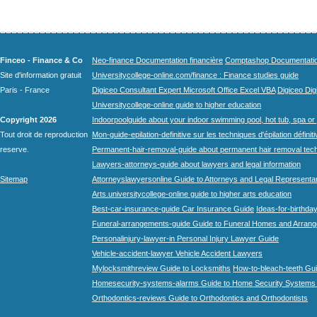
Finceo - Finance & Co
Neo-finance Documentation financière
Comptashop Documentation 
Site d'information gratuit
Universitycollege-online.com/finance : Finance studies guide
Paris - France
Digiceo Consultant Expert Microsoft Office Excel VBA
Digiceo Digi
Universitycollege-online guide to higher education
Copyright 2026
Indoorpoolguide about your indoor swimming pool, hot tub, spa or 
Tout droit de reproduction
Mon-guide-epilation-definitive sur les techniques d'épilation définit
reserve.
Permanent-hair-removal-guide about permanent hair removal tec
Lawyers-attorneys-guide about lawyers and legal information
Sitemap
Attorneyslawyersonline Guide to Attorneys and Legal Representa
Arts.universitycollege-online guide to higher arts education
Best-car-insurance-guide Car Insurance Guide
Ideas-for-birthday
Funeral-arrangements-guide Guide to Funeral Homes and Arran
Personalinjury-lawyer-in Personal Injury Lawyer Guide
Vehicle-accident-lawyer Vehicle Accident Lawyers
Mylocksmithreview Guide to Locksmiths
How-to-bleach-teeth Gui
Homesecurity-systems-alarms Guide to Home Security Systems
Orthodontics-reviews Guide to Orthodontics and Orthodontists