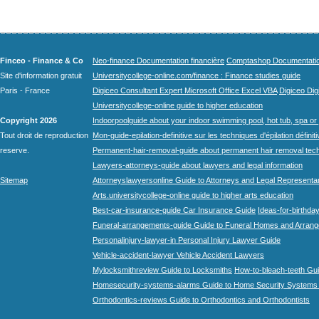
Finceo - Finance & Co
Neo-finance Documentation financière
Comptashop Documentation 
Site d'information gratuit
Universitycollege-online.com/finance : Finance studies guide
Paris - France
Digiceo Consultant Expert Microsoft Office Excel VBA
Digiceo Digi
Universitycollege-online guide to higher education
Copyright 2026
Indoorpoolguide about your indoor swimming pool, hot tub, spa or 
Tout droit de reproduction
Mon-guide-epilation-definitive sur les techniques d'épilation définit
reserve.
Permanent-hair-removal-guide about permanent hair removal tec
Lawyers-attorneys-guide about lawyers and legal information
Sitemap
Attorneyslawyersonline Guide to Attorneys and Legal Representa
Arts.universitycollege-online guide to higher arts education
Best-car-insurance-guide Car Insurance Guide
Ideas-for-birthday
Funeral-arrangements-guide Guide to Funeral Homes and Arran
Personalinjury-lawyer-in Personal Injury Lawyer Guide
Vehicle-accident-lawyer Vehicle Accident Lawyers
Mylocksmithreview Guide to Locksmiths
How-to-bleach-teeth Gui
Homesecurity-systems-alarms Guide to Home Security Systems
Orthodontics-reviews Guide to Orthodontics and Orthodontists