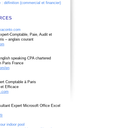
: définition (commercial et financier)
RCES
pert-Comptable, Paie, Audit et
ris – anglais courant
com
nglish speaking CPA chartered
n Paris France
om/en
ert Comptable à Paris
et Efficace
e.com
ultant Expert Microsoft Office Excel
fr
your indoor pool