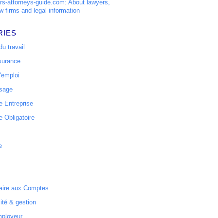
s-attorneys-guide.com: About lawyers,
w firms and legal information
RIES
u travail
surance
'emploi
ssage
 Entreprise
 Obligatoire
e
ire aux Comptes
ité & gestion
mployeur