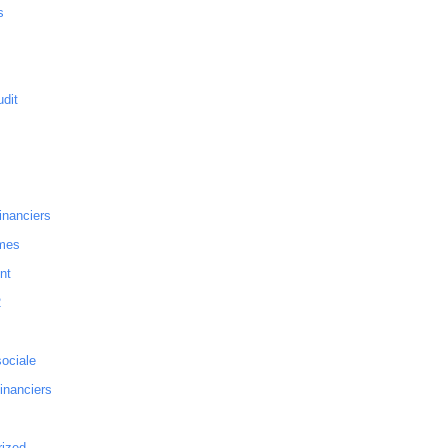
s
dit
inanciers
mes
nt
2
sociale
financiers
rized