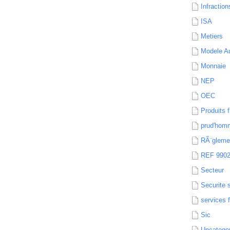
Infraction
ISA
Metiers
Modele Au
Monnaie
NEP
OEC
Produits f
prud'hom
RÃ¨gleme
REF 990
Secteur
Securite 
services 
Sic
Uncatego