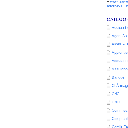
–
www.lawyer
attorneys, la
CATÉGO
Accident d
Agent As
Aides Ã l
Apprenti
Assurance
Assurance
Banque
ChÃ´mag
CNC
CNCC
Commissa
Comptabil
Conflit E