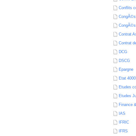
Conflits c
CongÃ©s
CongÃ©s
Contrat A
Contrat de
DCG
DSCG
Epargne
Etat 4000
Etudes c
Etudes Ju
Finance 
IAS
IFRIC
IFRS