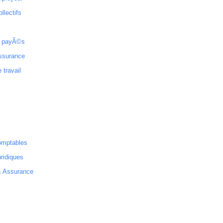
ollectifs
 payÃ©s
ssurance
 travail
omptables
ridiques
& Assurance