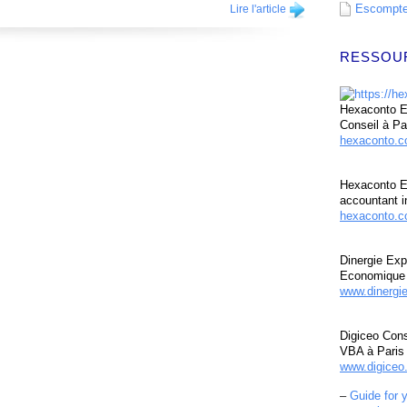
Escompte 
Lire l'article
RESSOU
Hexaconto Ex
Conseil à Pa
hexaconto.
Hexaconto E
accountant i
hexaconto.c
Dinergie Exp
Economique 
www.dinergi
Digiceo Cons
VBA à Paris
www.digiceo.
–
Guide for 