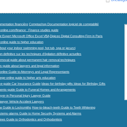
mentation financière
Comptashop Documentation logiciel de comptablité
-online.com/finance : Finance studies guide
t Expert Microsoft Office Excel VBA
Digiceo Digital Consulting Firm in Paris
-online guide to higher education
bout your indoor swimming pool, hot tub, spa or jacuzzi
n-definitive sur les techniques d'épilation définitive actuelles
emoval-guide about permanent hair removal techniques
-guide about lawyers and legal information
online Guide to Attorneys and Legal Representants
lege-online guide to higher arts education
ce-guide Car Insurance Guide
Ideas-for-birthday-gifts Ideas for Birthday Gifts
ents-guide Guide to Funeral Homes and Arrangements
wyer-in Personal Injury Lawyer Guide
lawyer Vehicle Accident Lawyers
w Guide to Locksmiths
How-to-bleach-teeth Guide to Teeth Whitening
stems-alarms Guide to Home Security Systems and Alarms
iews Guide to Orthodontics and Orthodontists