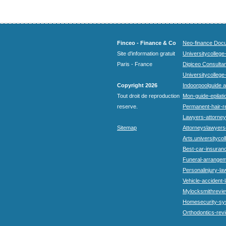
Finceo - Finance & Co
Neo-finance Docu
Site d'information gratuit
Universitycollege
Paris - France
Digiceo Consultan
Universitycollege
Copyright 2026
Indoorpoolguide a
Tout droit de reproduction
Mon-guide-epilatio
reserve.
Permanent-hair-r
Lawyers-attorneys
Sitemap
Attorneyslawyers
Arts.universitycol
Best-car-insuran
Funeral-arrangem
Personalinjury-la
Vehicle-accident-
Mylocksmithrevie
Homesecurity-sy
Orthodontics-rev