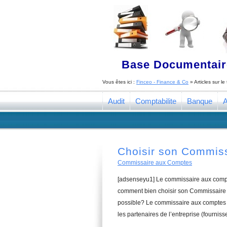
Base Documentaire
Vous êtes ici :
Finceo - Finance & Co
» Articles sur l
Audit
Comptabilite
Banque
A
Choisir son Commis
Commissaire aux Comptes
[adsenseyu1] Le commissaire aux compte
comment bien choisir son Commissaire a
possible? Le commissaire aux comptes a
les partenaires de l’entreprise (fourniss