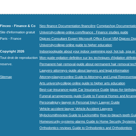
Finceo - Finance & Co
Neo-finance Documentation financière
Comptashop Documentation 
Site d'information gratuit
Universitycollege-online.com/finance : Finance studies guide
Paris - France
Digiceo Consultant Expert Microsoft Office Excel VBA
Digiceo Digi
Universitycollege-online guide to higher education
Copyright 2026
Indoorpoolguide about your indoor swimming pool, hot tub, spa or 
Tout droit de reproduction
Mon-guide-epilation-definitive sur les techniques d'épilation définit
reserve.
Permanent-hair-removal-guide about permanent hair removal tec
Lawyers-attorneys-guide about lawyers and legal information
Sitemap
Attorneyslawyersonline Guide to Attorneys and Legal Representa
Arts.universitycollege-online guide to higher arts education
Best-car-insurance-guide Car Insurance Guide
Ideas-for-birthday
Funeral-arrangements-guide Guide to Funeral Homes and Arran
Personalinjury-lawyer-in Personal Injury Lawyer Guide
Vehicle-accident-lawyer Vehicle Accident Lawyers
Mylocksmithreview Guide to Locksmiths
How-to-bleach-teeth Gui
Homesecurity-systems-alarms Guide to Home Security Systems
Orthodontics-reviews Guide to Orthodontics and Orthodontists