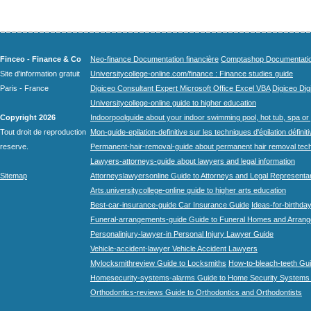
Finceo - Finance & Co
Neo-finance Documentation financière
Comptashop Documentation 
Site d'information gratuit
Universitycollege-online.com/finance : Finance studies guide
Paris - France
Digiceo Consultant Expert Microsoft Office Excel VBA
Digiceo Digi
Universitycollege-online guide to higher education
Copyright 2026
Indoorpoolguide about your indoor swimming pool, hot tub, spa or 
Tout droit de reproduction
Mon-guide-epilation-definitive sur les techniques d'épilation définit
reserve.
Permanent-hair-removal-guide about permanent hair removal tec
Lawyers-attorneys-guide about lawyers and legal information
Sitemap
Attorneyslawyersonline Guide to Attorneys and Legal Representa
Arts.universitycollege-online guide to higher arts education
Best-car-insurance-guide Car Insurance Guide
Ideas-for-birthday
Funeral-arrangements-guide Guide to Funeral Homes and Arran
Personalinjury-lawyer-in Personal Injury Lawyer Guide
Vehicle-accident-lawyer Vehicle Accident Lawyers
Mylocksmithreview Guide to Locksmiths
How-to-bleach-teeth Gui
Homesecurity-systems-alarms Guide to Home Security Systems
Orthodontics-reviews Guide to Orthodontics and Orthodontists