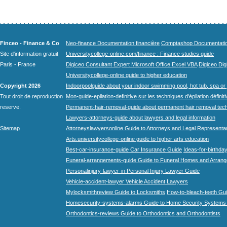
Finceo - Finance & Co
Neo-finance Documentation financière
Comptashop Documentation 
Site d'information gratuit
Universitycollege-online.com/finance : Finance studies guide
Paris - France
Digiceo Consultant Expert Microsoft Office Excel VBA
Digiceo Digi
Universitycollege-online guide to higher education
Copyright 2026
Indoorpoolguide about your indoor swimming pool, hot tub, spa or 
Tout droit de reproduction
Mon-guide-epilation-definitive sur les techniques d'épilation définit
reserve.
Permanent-hair-removal-guide about permanent hair removal tec
Lawyers-attorneys-guide about lawyers and legal information
Sitemap
Attorneyslawyersonline Guide to Attorneys and Legal Representa
Arts.universitycollege-online guide to higher arts education
Best-car-insurance-guide Car Insurance Guide
Ideas-for-birthday
Funeral-arrangements-guide Guide to Funeral Homes and Arran
Personalinjury-lawyer-in Personal Injury Lawyer Guide
Vehicle-accident-lawyer Vehicle Accident Lawyers
Mylocksmithreview Guide to Locksmiths
How-to-bleach-teeth Gui
Homesecurity-systems-alarms Guide to Home Security Systems
Orthodontics-reviews Guide to Orthodontics and Orthodontists