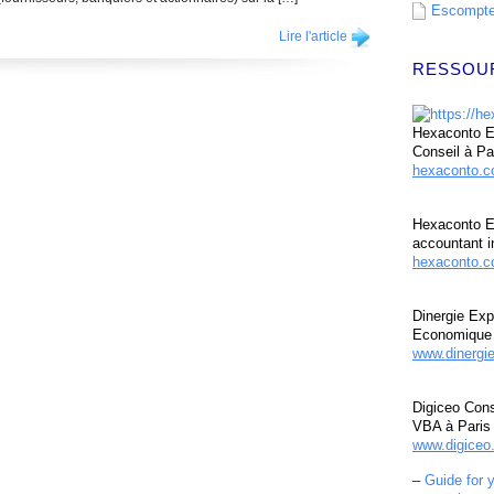
Escompte 
Lire l'article
RESSOU
Hexaconto Ex
Conseil à Pa
hexaconto.
Hexaconto E
accountant i
hexaconto.c
Dinergie Exp
Economique 
www.dinergi
Digiceo Cons
VBA à Paris
www.digiceo.
–
Guide for 