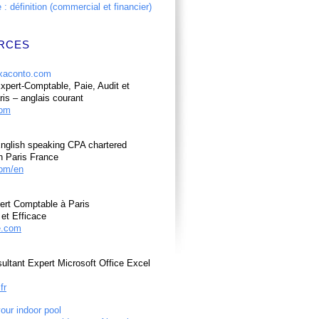
: définition (commercial et financier)
RCES
pert-Comptable, Paie, Audit et
ris – anglais courant
com
nglish speaking CPA chartered
n Paris France
om/en
ert Comptable à Paris
et Efficace
e.com
ultant Expert Microsoft Office Excel
fr
your indoor pool