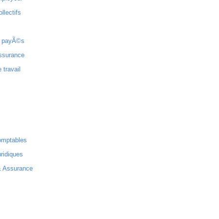
ollectifs
 payÃ©s
ssurance
 travail
omptables
ridiques
& Assurance