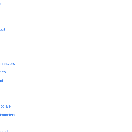
s
dit
inanciers
mes
nt
2
sociale
financiers
rized