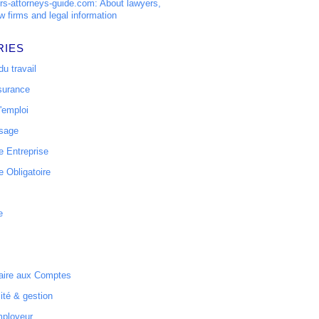
s-attorneys-guide.com: About lawyers,
w firms and legal information
RIES
u travail
surance
'emploi
ssage
 Entreprise
 Obligatoire
e
ire aux Comptes
ité & gestion
mployeur