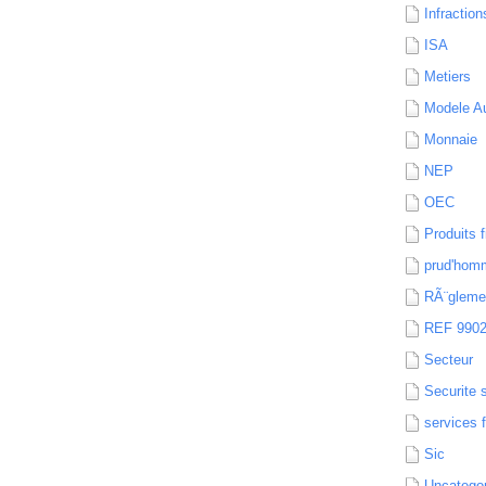
Infraction
ISA
Metiers
Modele Au
Monnaie
NEP
OEC
Produits f
prud'hom
RÃ¨gleme
REF 990
Secteur
Securite 
services 
Sic
Uncatego