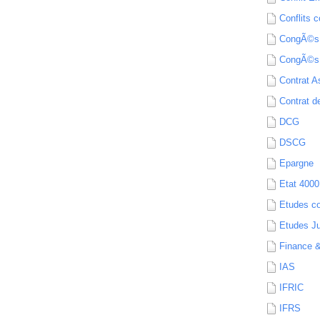
Conflits c
CongÃ©s
CongÃ©s
Contrat A
Contrat de
DCG
DSCG
Epargne
Etat 4000
Etudes c
Etudes Ju
Finance 
IAS
IFRIC
IFRS