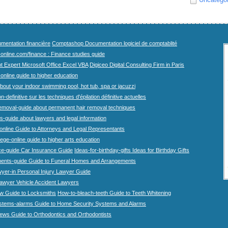
mentation financière
Comptashop Documentation logiciel de comptablité
-online.com/finance : Finance studies guide
t Expert Microsoft Office Excel VBA
Digiceo Digital Consulting Firm in Paris
-online guide to higher education
bout your indoor swimming pool, hot tub, spa or jacuzzi
n-definitive sur les techniques d'épilation définitive actuelles
emoval-guide about permanent hair removal techniques
-guide about lawyers and legal information
online Guide to Attorneys and Legal Representants
lege-online guide to higher arts education
ce-guide Car Insurance Guide
Ideas-for-birthday-gifts Ideas for Birthday Gifts
ents-guide Guide to Funeral Homes and Arrangements
wyer-in Personal Injury Lawyer Guide
lawyer Vehicle Accident Lawyers
w Guide to Locksmiths
How-to-bleach-teeth Guide to Teeth Whitening
stems-alarms Guide to Home Security Systems and Alarms
iews Guide to Orthodontics and Orthodontists