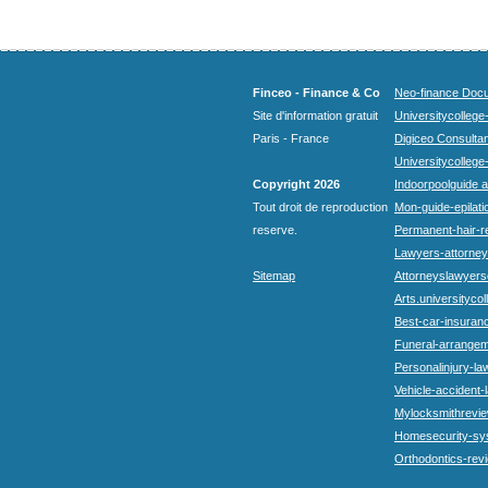
Finceo - Finance & Co
Neo-finance Docu
Site d'information gratuit
Universitycollege
Paris - France
Digiceo Consultan
Universitycollege
Copyright 2026
Indoorpoolguide a
Tout droit de reproduction
Mon-guide-epilatio
reserve.
Permanent-hair-r
Lawyers-attorneys
Sitemap
Attorneyslawyers
Arts.universitycol
Best-car-insuran
Funeral-arrangem
Personalinjury-la
Vehicle-accident-
Mylocksmithrevie
Homesecurity-sy
Orthodontics-rev