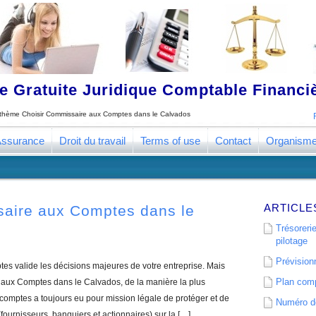
 Gratuite Juridique Comptable Financ
e thème
Choisir Commissaire aux Comptes dans le Calvados
ssurance
Droit du travail
Terms of use
Contact
Organism
ARTICLE
saire aux Comptes dans le
Trésorerie
pilotage
Prévisionn
s valide les décisions majeures de votre entreprise. Mais
Plan comp
aux Comptes dans le Calvados, de la manière la plus
comptes a toujours eu pour mission légale de protéger et de
Numéro de
(fournisseurs, banquiers et actionnaires) sur la […]