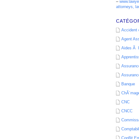
–
www.lawyer
attorneys, la
CATÉGO
Accident d
Agent As
Aides Ã l
Apprenti
Assurance
Assurance
Banque
ChÃ´mag
CNC
CNCC
Commissa
Comptabil
Conflit E