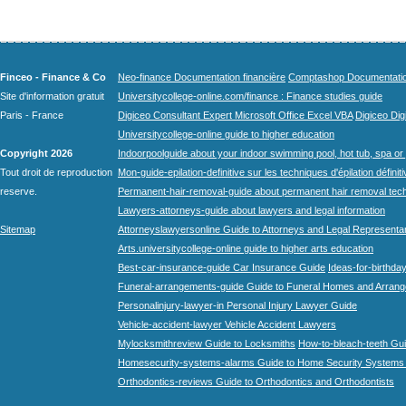
Finceo - Finance & Co
Neo-finance Documentation financière
Comptashop Documentation 
Site d'information gratuit
Universitycollege-online.com/finance : Finance studies guide
Paris - France
Digiceo Consultant Expert Microsoft Office Excel VBA
Digiceo Digi
Universitycollege-online guide to higher education
Copyright 2026
Indoorpoolguide about your indoor swimming pool, hot tub, spa or 
Tout droit de reproduction
Mon-guide-epilation-definitive sur les techniques d'épilation définit
reserve.
Permanent-hair-removal-guide about permanent hair removal tec
Lawyers-attorneys-guide about lawyers and legal information
Sitemap
Attorneyslawyersonline Guide to Attorneys and Legal Representa
Arts.universitycollege-online guide to higher arts education
Best-car-insurance-guide Car Insurance Guide
Ideas-for-birthday
Funeral-arrangements-guide Guide to Funeral Homes and Arran
Personalinjury-lawyer-in Personal Injury Lawyer Guide
Vehicle-accident-lawyer Vehicle Accident Lawyers
Mylocksmithreview Guide to Locksmiths
How-to-bleach-teeth Gui
Homesecurity-systems-alarms Guide to Home Security Systems
Orthodontics-reviews Guide to Orthodontics and Orthodontists