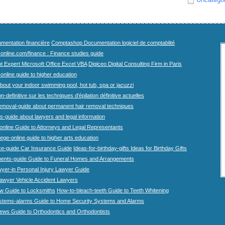
mentation financière
Comptashop Documentation logiciel de comptablité
-online.com/finance : Finance studies guide
t Expert Microsoft Office Excel VBA
Digiceo Digital Consulting Firm in Paris
-online guide to higher education
bout your indoor swimming pool, hot tub, spa or jacuzzi
n-definitive sur les techniques d'épilation définitive actuelles
emoval-guide about permanent hair removal techniques
-guide about lawyers and legal information
online Guide to Attorneys and Legal Representants
lege-online guide to higher arts education
ce-guide Car Insurance Guide
Ideas-for-birthday-gifts Ideas for Birthday Gifts
ents-guide Guide to Funeral Homes and Arrangements
wyer-in Personal Injury Lawyer Guide
lawyer Vehicle Accident Lawyers
w Guide to Locksmiths
How-to-bleach-teeth Guide to Teeth Whitening
stems-alarms Guide to Home Security Systems and Alarms
iews Guide to Orthodontics and Orthodontists