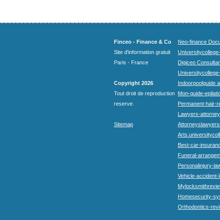
Finceo - Finance & Co
Neo-finance Docu
Site d'information gratuit
Universitycollege
Paris - France
Digiceo Consultan
Universitycollege
Copyright 2026
Indoorpoolguide a
Tout droit de reproduction
Mon-guide-epilatio
reserve.
Permanent-hair-r
Lawyers-attorneys
Sitemap
Attorneyslawyers
Arts.universitycol
Best-car-insuran
Funeral-arrangem
Personalinjury-la
Vehicle-accident-
Mylocksmithrevie
Homesecurity-sy
Orthodontics-rev