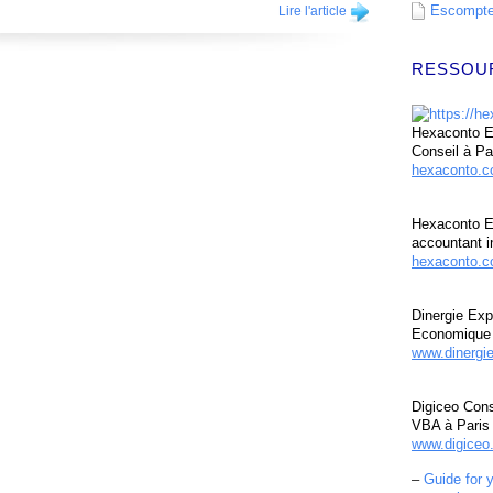
Escompte 
Lire l'article
RESSOU
Hexaconto Ex
Conseil à Pa
hexaconto.
Hexaconto E
accountant i
hexaconto.c
Dinergie Exp
Economique 
www.dinergi
Digiceo Cons
VBA à Paris
www.digiceo.
–
Guide for 