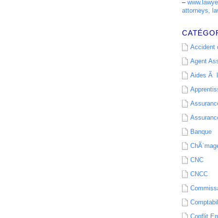
–
www.lawyer
attorneys, la
CATÉGO
Accident d
Agent As
Aides Ã l
Apprenti
Assurance
Assurance
Banque
ChÃ´mag
CNC
CNCC
Commissa
Comptabil
Conflit E