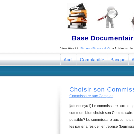
Base Documentaire
Vous êtes ici :
Finceo - Finance & Co
» Articles sur l
Audit
Comptabilite
Banque
A
Choisir son Commis
Commissaire aux Comptes
[adsenseyu1] Le commissaire aux compte
comment bien choisir son Commissaire 
possible? Le commissaire aux comptes a
les partenaires de l’entreprise (fourniss