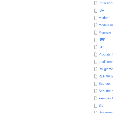
Infraction
ISA
Metiers
Modele Au
Monnaie
NEP
OEC
Produits f
prud'hom
RÃ¨gleme
REF 990
Secteur
Securite 
services 
Sic
Uncatego