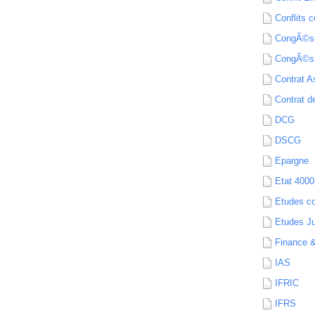
Conflits c
CongÃ©s
CongÃ©s
Contrat A
Contrat de
DCG
DSCG
Epargne
Etat 4000
Etudes c
Etudes Ju
Finance 
IAS
IFRIC
IFRS