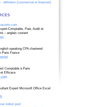
: définition (commercial et financier)
RCES
pert-Comptable, Paie, Audit et
ris – anglais courant
com
nglish speaking CPA chartered
n Paris France
om/en
ert Comptable à Paris
et Efficace
e.com
ultant Expert Microsoft Office Excel
fr
your indoor pool