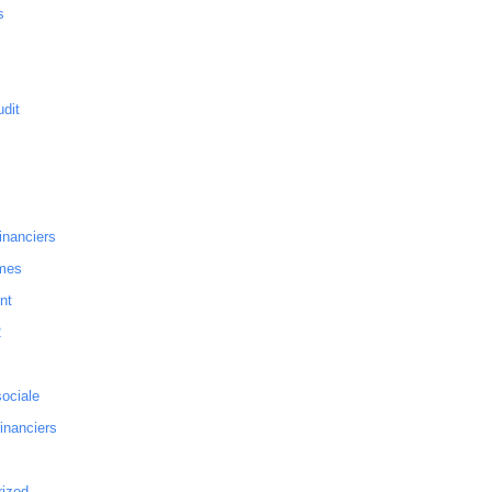
s
dit
inanciers
mes
nt
2
sociale
financiers
rized