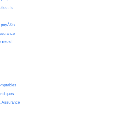
ollectifs
 payÃ©s
ssurance
 travail
omptables
ridiques
& Assurance