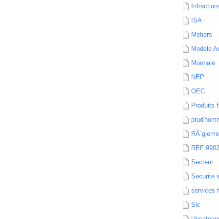
Infraction
ISA
Metiers
Modele Au
Monnaie
NEP
OEC
Produits f
prud'hom
RÃ¨gleme
REF 990
Secteur
Securite 
services 
Sic
Uncatego