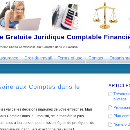
 Gratuite Juridique Comptable Financ
e thème
Choisir Commissaire aux Comptes dans le Limousin
ssurance
Droit du travail
Terms of use
Contact
Organism
ARTICLE
saire aux Comptes dans le
Trésorerie
pilotage
Prévisionn
s valide les décisions majeures de votre entreprise. Mais
Plan comp
aux Comptes dans le Limousin, de la manière la plus
comptes a toujours eu pour mission légale de protéger et de
Numéro de
(fournisseurs, banquiers et actionnaires) sur la […]