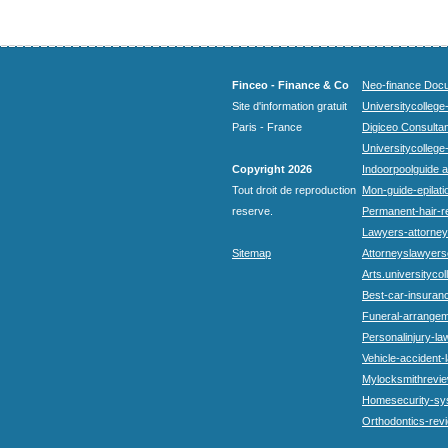
Finceo - Finance & Co
Neo-finance Docu
Site d'information gratuit
Universitycollege
Paris - France
Digiceo Consultan
Universitycollege
Copyright 2026
Indoorpoolguide a
Tout droit de reproduction
Mon-guide-epilatio
reserve.
Permanent-hair-r
Lawyers-attorneys
Sitemap
Attorneyslawyers
Arts.universitycol
Best-car-insuran
Funeral-arrangem
Personalinjury-la
Vehicle-accident-
Mylocksmithrevie
Homesecurity-sy
Orthodontics-rev