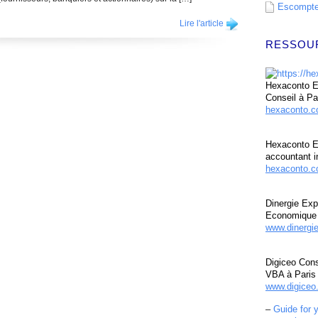
Escompte 
Lire l'article
RESSOU
Hexaconto Ex
Conseil à Pa
hexaconto.
Hexaconto E
accountant i
hexaconto.c
Dinergie Exp
Economique 
www.dinergi
Digiceo Cons
VBA à Paris
www.digiceo.
–
Guide for 