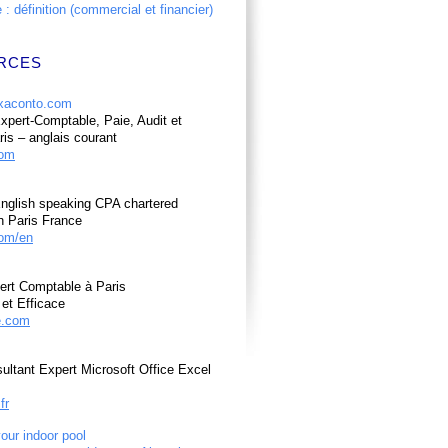
: définition (commercial et financier)
RCES
pert-Comptable, Paie, Audit et
ris – anglais courant
com
nglish speaking CPA chartered
n Paris France
om/en
ert Comptable à Paris
et Efficace
e.com
ultant Expert Microsoft Office Excel
fr
your indoor pool