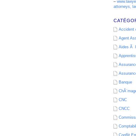
–
www.lawyer
attorneys, la
CATÉGO
Accident d
Agent As
Aides Ã l
Apprenti
Assurance
Assurance
Banque
ChÃ´mag
CNC
CNCC
Commissa
Comptabil
Conflit E