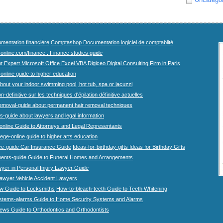
mentation financière
Comptashop Documentation logiciel de comptablité
-online.com/finance : Finance studies guide
t Expert Microsoft Office Excel VBA
Digiceo Digital Consulting Firm in Paris
-online guide to higher education
bout your indoor swimming pool, hot tub, spa or jacuzzi
n-definitive sur les techniques d'épilation définitive actuelles
emoval-guide about permanent hair removal techniques
-guide about lawyers and legal information
online Guide to Attorneys and Legal Representants
lege-online guide to higher arts education
ce-guide Car Insurance Guide
Ideas-for-birthday-gifts Ideas for Birthday Gifts
ents-guide Guide to Funeral Homes and Arrangements
wyer-in Personal Injury Lawyer Guide
lawyer Vehicle Accident Lawyers
w Guide to Locksmiths
How-to-bleach-teeth Guide to Teeth Whitening
stems-alarms Guide to Home Security Systems and Alarms
iews Guide to Orthodontics and Orthodontists