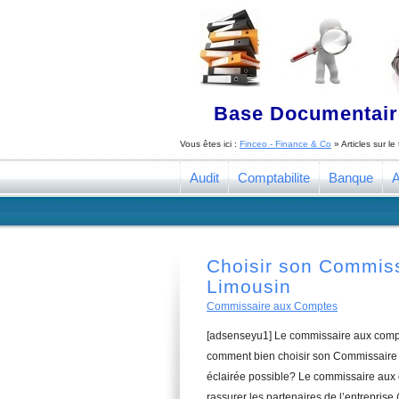
Base Documentaire
Vous êtes ici :
Finceo - Finance & Co
» Articles sur l
Audit
Comptabilite
Banque
A
Choisir son Commis
Limousin
Commissaire aux Comptes
[adsenseyu1] Le commissaire aux compte
comment bien choisir son Commissaire 
éclairée possible? Le commissaire aux 
rassurer les partenaires de l’entreprise 