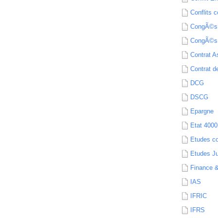
Conflits c
CongÃ©s
CongÃ©s
Contrat A
Contrat de
DCG
DSCG
Epargne
Etat 4000
Etudes c
Etudes Ju
Finance 
IAS
IFRIC
IFRS