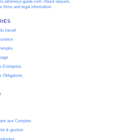
s-attorneys-guide.com: About lawyers,
w firms and legal information
RIES
u travail
surance
'emploi
ssage
 Entreprise
 Obligatoire
e
ire aux Comptes
ité & gestion
mployeur