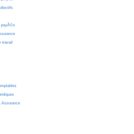
ollectifs
 payÃ©s
ssurance
 travail
omptables
ridiques
& Assurance