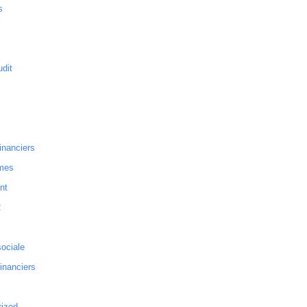
s
dit
inanciers
mes
nt
2
sociale
financiers
rized