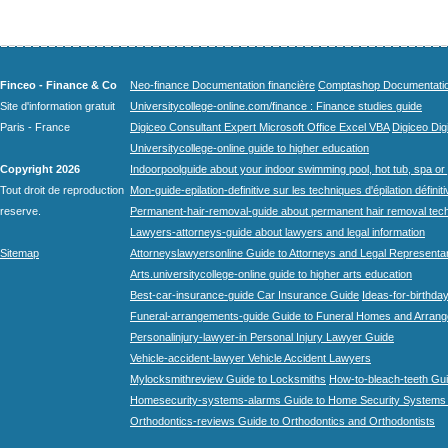
Finceo - Finance & Co
Neo-finance Documentation financière
Comptashop Documentation 
Site d'information gratuit
Universitycollege-online.com/finance : Finance studies guide
Paris - France
Digiceo Consultant Expert Microsoft Office Excel VBA
Digiceo Digi
Universitycollege-online guide to higher education
Copyright 2026
Indoorpoolguide about your indoor swimming pool, hot tub, spa or 
Tout droit de reproduction
Mon-guide-epilation-definitive sur les techniques d'épilation définit
reserve.
Permanent-hair-removal-guide about permanent hair removal tec
Lawyers-attorneys-guide about lawyers and legal information
Sitemap
Attorneyslawyersonline Guide to Attorneys and Legal Representa
Arts.universitycollege-online guide to higher arts education
Best-car-insurance-guide Car Insurance Guide
Ideas-for-birthday
Funeral-arrangements-guide Guide to Funeral Homes and Arran
Personalinjury-lawyer-in Personal Injury Lawyer Guide
Vehicle-accident-lawyer Vehicle Accident Lawyers
Mylocksmithreview Guide to Locksmiths
How-to-bleach-teeth Gui
Homesecurity-systems-alarms Guide to Home Security Systems
Orthodontics-reviews Guide to Orthodontics and Orthodontists