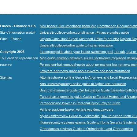
Finceo - Finance & Co
Neo-finance Documentation financière
Comptashop Documentation 
Site d'information gratuit
Universitycollege-online.com/finance : Finance studies guide
Paris - France
Digiceo Consultant Expert Microsoft Office Excel VBA
Digiceo Digi
Universitycollege-online guide to higher education
Copyright 2026
Indoorpoolguide about your indoor swimming pool, hot tub, spa or 
Tout droit de reproduction
Mon-guide-epilation-definitive sur les techniques d'épilation définit
reserve.
Permanent-hair-removal-guide about permanent hair removal tec
Lawyers-attorneys-guide about lawyers and legal information
Sitemap
Attorneyslawyersonline Guide to Attorneys and Legal Representa
Arts.universitycollege-online guide to higher arts education
Best-car-insurance-guide Car Insurance Guide
Ideas-for-birthday
Funeral-arrangements-guide Guide to Funeral Homes and Arran
Personalinjury-lawyer-in Personal Injury Lawyer Guide
Vehicle-accident-lawyer Vehicle Accident Lawyers
Mylocksmithreview Guide to Locksmiths
How-to-bleach-teeth Gui
Homesecurity-systems-alarms Guide to Home Security Systems
Orthodontics-reviews Guide to Orthodontics and Orthodontists