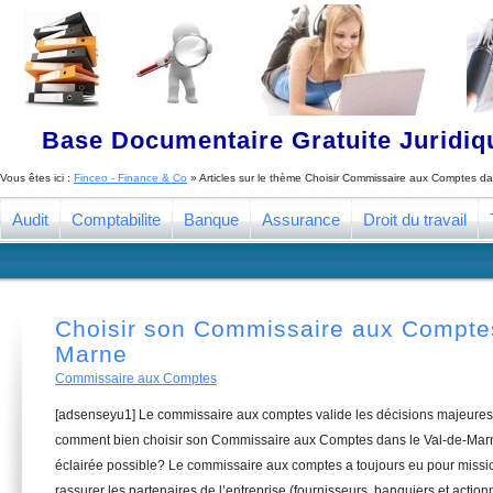
Base Documentaire Gratuite Juridi
Vous êtes ici :
Finceo - Finance & Co
» Articles sur le thème
Choisir Commissaire aux Comptes da
Audit
Comptabilite
Banque
Assurance
Droit du travail
Choisir son Commissaire aux Comptes
Marne
Commissaire aux Comptes
[adsenseyu1] Le commissaire aux comptes valide les décisions majeures 
comment bien choisir son Commissaire aux Comptes dans le Val-de-Marne
éclairée possible? Le commissaire aux comptes a toujours eu pour missio
rassurer les partenaires de l’entreprise (fournisseurs, banquiers et actionn