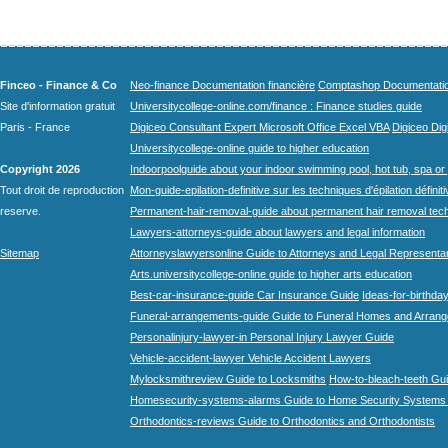
Finceo - Finance & Co
Neo-finance Documentation financière
Comptashop Documentation 
Site d'information gratuit
Universitycollege-online.com/finance : Finance studies guide
Paris - France
Digiceo Consultant Expert Microsoft Office Excel VBA
Digiceo Digi
Universitycollege-online guide to higher education
Copyright 2026
Indoorpoolguide about your indoor swimming pool, hot tub, spa or 
Tout droit de reproduction
Mon-guide-epilation-definitive sur les techniques d'épilation définit
reserve.
Permanent-hair-removal-guide about permanent hair removal tec
Lawyers-attorneys-guide about lawyers and legal information
Sitemap
Attorneyslawyersonline Guide to Attorneys and Legal Representa
Arts.universitycollege-online guide to higher arts education
Best-car-insurance-guide Car Insurance Guide
Ideas-for-birthday
Funeral-arrangements-guide Guide to Funeral Homes and Arran
Personalinjury-lawyer-in Personal Injury Lawyer Guide
Vehicle-accident-lawyer Vehicle Accident Lawyers
Mylocksmithreview Guide to Locksmiths
How-to-bleach-teeth Gui
Homesecurity-systems-alarms Guide to Home Security Systems
Orthodontics-reviews Guide to Orthodontics and Orthodontists