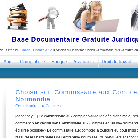
Base Documentaire Gratuite Juridi
Vous êtes ici :
Finceo - Finance & Co
» Articles sur le thème
Choisir Commissaire aux Comptes e
Audit
Comptabilite
Banque
Assurance
Droit du travail
Choisir son Commissaire aux Compte
Normandie
Commissaire aux Comptes
[adsenseyu1] Le commissaire aux comptes valide les décisions majeures 
comment bien choisir son Commissaire aux Comptes en Basse-Normandie
éclairée possible? Le commissaire aux comptes a toujours eu pour missio
rassurer les partenaires de l’entreprise (fournisseurs, banquiers et actionn