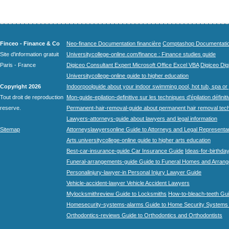
Finceo - Finance & Co
Neo-finance Documentation financière
Comptashop Documentation 
Site d'information gratuit
Universitycollege-online.com/finance : Finance studies guide
Paris - France
Digiceo Consultant Expert Microsoft Office Excel VBA
Digiceo Digi
Universitycollege-online guide to higher education
Copyright 2026
Indoorpoolguide about your indoor swimming pool, hot tub, spa or 
Tout droit de reproduction
Mon-guide-epilation-definitive sur les techniques d'épilation définit
reserve.
Permanent-hair-removal-guide about permanent hair removal tec
Lawyers-attorneys-guide about lawyers and legal information
Sitemap
Attorneyslawyersonline Guide to Attorneys and Legal Representa
Arts.universitycollege-online guide to higher arts education
Best-car-insurance-guide Car Insurance Guide
Ideas-for-birthday
Funeral-arrangements-guide Guide to Funeral Homes and Arran
Personalinjury-lawyer-in Personal Injury Lawyer Guide
Vehicle-accident-lawyer Vehicle Accident Lawyers
Mylocksmithreview Guide to Locksmiths
How-to-bleach-teeth Gui
Homesecurity-systems-alarms Guide to Home Security Systems
Orthodontics-reviews Guide to Orthodontics and Orthodontists