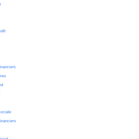
s
dit
inanciers
mes
nt
2
sociale
financiers
rized