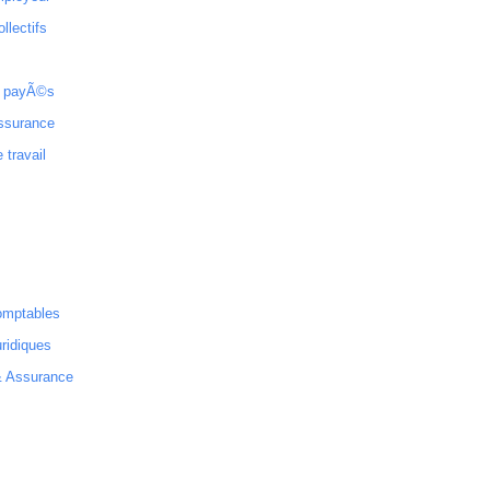
ollectifs
 payÃ©s
ssurance
 travail
omptables
ridiques
& Assurance