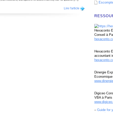
Escompte 
Lire l'article
RESSOU
Hexaconto Ex
Conseil à Pa
hexaconto.
Hexaconto E
accountant i
hexaconto.c
Dinergie Exp
Economique 
www.dinergi
Digiceo Cons
VBA à Paris
www.digiceo.
–
Guide for 