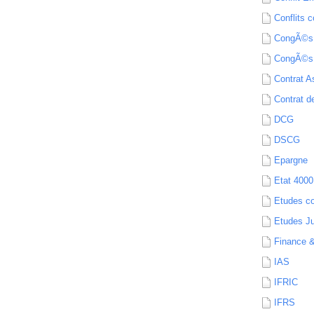
Conflits c
CongÃ©s
CongÃ©s
Contrat A
Contrat de
DCG
DSCG
Epargne
Etat 4000
Etudes c
Etudes Ju
Finance 
IAS
IFRIC
IFRS