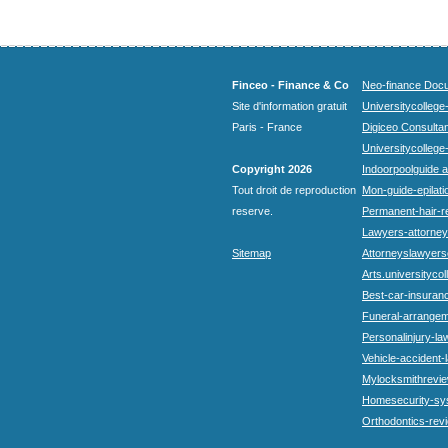
Finceo - Finance & Co
Neo-finance Docu
Site d'information gratuit
Universitycollege
Paris - France
Digiceo Consultan
Universitycollege
Copyright 2026
Indoorpoolguide a
Tout droit de reproduction
Mon-guide-epilatio
reserve.
Permanent-hair-r
Lawyers-attorneys
Sitemap
Attorneyslawyers
Arts.universitycol
Best-car-insuran
Funeral-arrangem
Personalinjury-la
Vehicle-accident-
Mylocksmithrevie
Homesecurity-sy
Orthodontics-rev