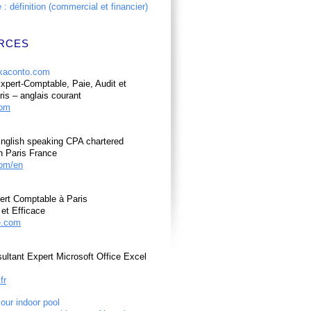
: définition (commercial et financier)
RCES
pert-Comptable, Paie, Audit et
ris – anglais courant
com
nglish speaking CPA chartered
n Paris France
om/en
ert Comptable à Paris
et Efficace
e.com
ultant Expert Microsoft Office Excel
fr
your indoor pool