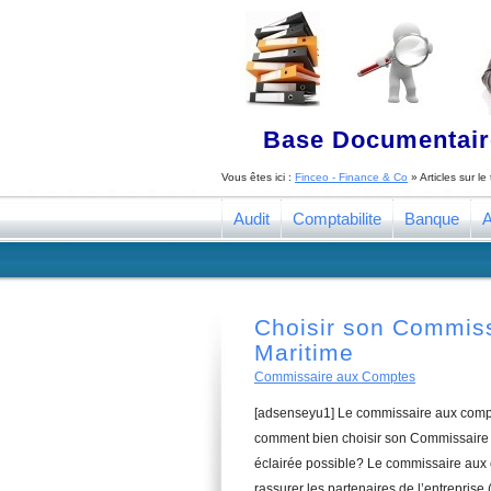
Base Documentaire
Vous êtes ici :
Finceo - Finance & Co
» Articles sur l
Audit
Comptabilite
Banque
A
Choisir son Commis
Maritime
Commissaire aux Comptes
[adsenseyu1] Le commissaire aux compte
comment bien choisir son Commissaire 
éclairée possible? Le commissaire aux 
rassurer les partenaires de l’entreprise 