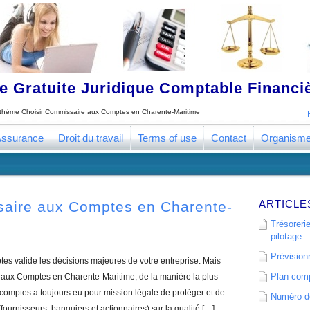
 Gratuite Juridique Comptable Financ
e thème
Choisir Commissaire aux Comptes en Charente-Maritime
ssurance
Droit du travail
Terms of use
Contact
Organism
ARTICLE
saire aux Comptes en Charente-
Trésorerie
pilotage
Prévisionn
s valide les décisions majeures de votre entreprise. Mais
Plan comp
aux Comptes en Charente-Maritime, de la manière la plus
comptes a toujours eu pour mission légale de protéger et de
Numéro de
(fournisseurs, banquiers et actionnaires) sur la qualité […]