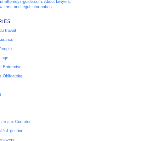
s-attorneys-guide.com: About lawyers,
w firms and legal information
RIES
u travail
surance
'emploi
ssage
 Entreprise
 Obligatoire
e
ire aux Comptes
ité & gestion
mployeur