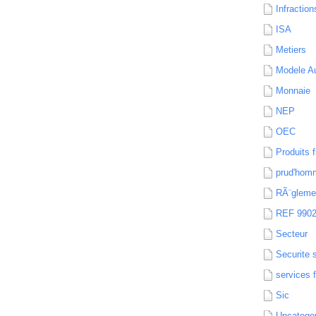
Infraction
ISA
Metiers
Modele Au
Monnaie
NEP
OEC
Produits f
prud'hom
RÃ¨gleme
REF 990
Secteur
Securite 
services 
Sic
Uncatego