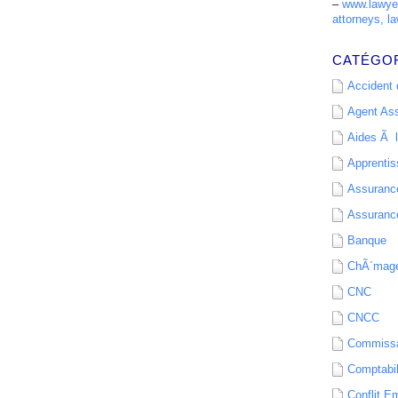
–
www.lawyer
attorneys, la
CATÉGO
Accident d
Agent As
Aides Ã l
Apprenti
Assurance
Assurance
Banque
ChÃ´mag
CNC
CNCC
Commissa
Comptabil
Conflit E