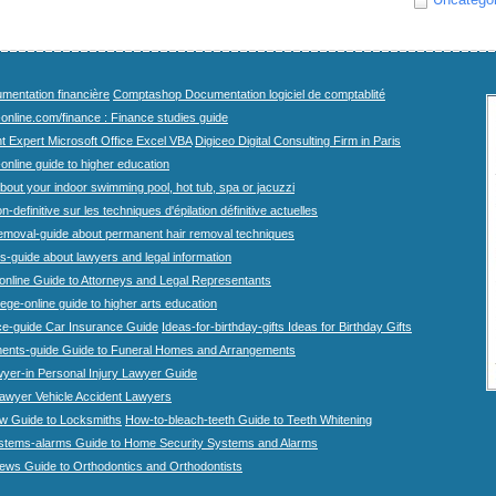
mentation financière
Comptashop Documentation logiciel de comptablité
-online.com/finance : Finance studies guide
t Expert Microsoft Office Excel VBA
Digiceo Digital Consulting Firm in Paris
-online guide to higher education
bout your indoor swimming pool, hot tub, spa or jacuzzi
n-definitive sur les techniques d'épilation définitive actuelles
emoval-guide about permanent hair removal techniques
-guide about lawyers and legal information
online Guide to Attorneys and Legal Representants
lege-online guide to higher arts education
ce-guide Car Insurance Guide
Ideas-for-birthday-gifts Ideas for Birthday Gifts
ents-guide Guide to Funeral Homes and Arrangements
wyer-in Personal Injury Lawyer Guide
lawyer Vehicle Accident Lawyers
w Guide to Locksmiths
How-to-bleach-teeth Guide to Teeth Whitening
stems-alarms Guide to Home Security Systems and Alarms
iews Guide to Orthodontics and Orthodontists