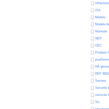
Infraction
ISA
Metiers
Modele Au
Monnaie
NEP
OEC
Produits f
prud'hom
RÃ¨gleme
REF 990
Secteur
Securite 
services 
Sic
Uncatego