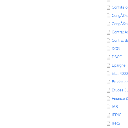
Conflits c
CongÃ©s
CongÃ©s
Contrat A
Contrat de
DCG
DSCG
Epargne
Etat 4000
Etudes c
Etudes Ju
Finance 
IAS
IFRIC
IFRS