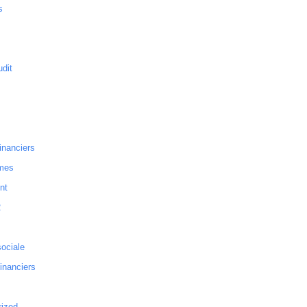
s
dit
inanciers
mes
nt
2
sociale
financiers
rized