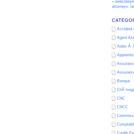
–
www.lawyer
attorneys, la
CATÉGO
Accident d
Agent As
Aides Ã l
Apprenti
Assurance
Assurance
Banque
ChÃ´mag
CNC
CNCC
Commissa
Comptabil
Conflit E