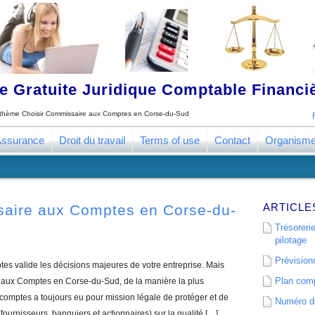
 Gratuite Juridique Comptable Financ
e thème
Choisir Commissaire aux Comptes en Corse-du-Sud
ssurance
Droit du travail
Terms of use
Contact
Organism
ARTICLE
saire aux Comptes en Corse-du-
Trésorerie
pilotage
Prévisionn
s valide les décisions majeures de votre entreprise. Mais
Plan comp
aux Comptes en Corse-du-Sud, de la manière la plus
comptes a toujours eu pour mission légale de protéger et de
Numéro de
(fournisseurs, banquiers et actionnaires) sur la qualité […]