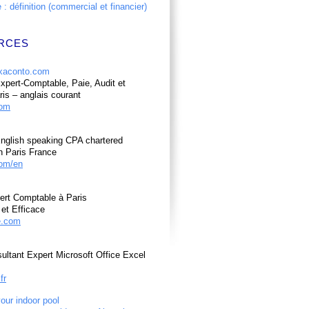
: définition (commercial et financier)
RCES
pert-Comptable, Paie, Audit et
ris – anglais courant
com
nglish speaking CPA chartered
n Paris France
om/en
ert Comptable à Paris
et Efficace
e.com
ultant Expert Microsoft Office Excel
fr
your indoor pool