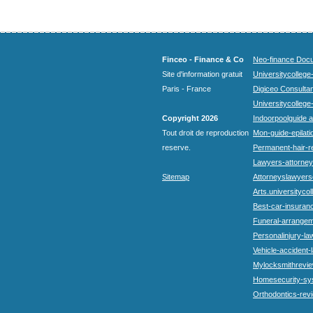
Finceo - Finance & Co
Neo-finance Docu
Site d'information gratuit
Universitycollege
Paris - France
Digiceo Consultan
Universitycollege
Copyright 2026
Indoorpoolguide a
Tout droit de reproduction
Mon-guide-epilatio
reserve.
Permanent-hair-r
Lawyers-attorneys
Sitemap
Attorneyslawyers
Arts.universitycol
Best-car-insuran
Funeral-arrangem
Personalinjury-la
Vehicle-accident-
Mylocksmithrevie
Homesecurity-sy
Orthodontics-rev