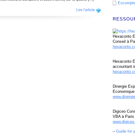
Escompte 
Lire l'article
RESSOU
Hexaconto Ex
Conseil à Pa
hexaconto.
Hexaconto E
accountant i
hexaconto.c
Dinergie Exp
Economique 
www.dinergi
Digiceo Cons
VBA à Paris
www.digiceo.
–
Guide for 