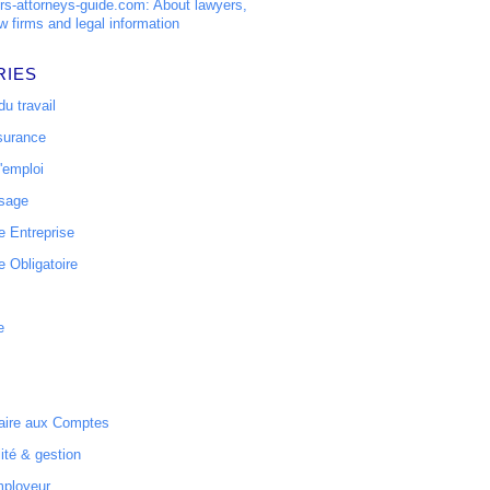
s-attorneys-guide.com: About lawyers,
w firms and legal information
RIES
u travail
surance
'emploi
ssage
 Entreprise
 Obligatoire
e
ire aux Comptes
ité & gestion
mployeur