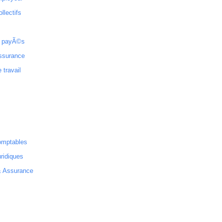
ollectifs
 payÃ©s
ssurance
 travail
omptables
ridiques
& Assurance