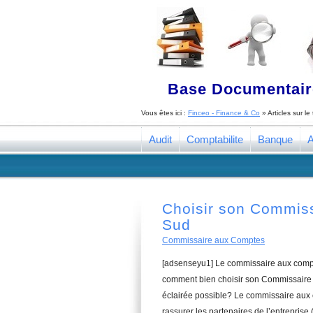
Base Documentaire
Vous êtes ici :
Finceo - Finance & Co
» Articles sur l
Audit
Comptabilite
Banque
A
Choisir son Commis
Sud
Commissaire aux Comptes
[adsenseyu1] Le commissaire aux compte
comment bien choisir son Commissaire 
éclairée possible? Le commissaire aux 
rassurer les partenaires de l’entreprise 