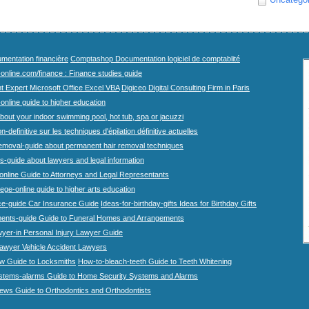
mentation financière
Comptashop Documentation logiciel de comptablité
-online.com/finance : Finance studies guide
t Expert Microsoft Office Excel VBA
Digiceo Digital Consulting Firm in Paris
-online guide to higher education
bout your indoor swimming pool, hot tub, spa or jacuzzi
n-definitive sur les techniques d'épilation définitive actuelles
emoval-guide about permanent hair removal techniques
-guide about lawyers and legal information
online Guide to Attorneys and Legal Representants
lege-online guide to higher arts education
ce-guide Car Insurance Guide
Ideas-for-birthday-gifts Ideas for Birthday Gifts
ents-guide Guide to Funeral Homes and Arrangements
wyer-in Personal Injury Lawyer Guide
lawyer Vehicle Accident Lawyers
w Guide to Locksmiths
How-to-bleach-teeth Guide to Teeth Whitening
stems-alarms Guide to Home Security Systems and Alarms
iews Guide to Orthodontics and Orthodontists