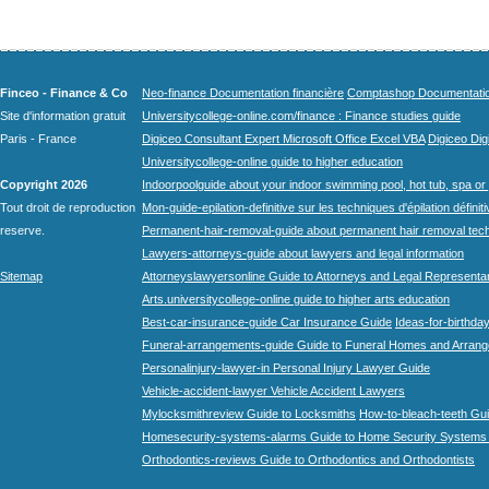
Finceo - Finance & Co
Neo-finance Documentation financière
Comptashop Documentation 
Site d'information gratuit
Universitycollege-online.com/finance : Finance studies guide
Paris - France
Digiceo Consultant Expert Microsoft Office Excel VBA
Digiceo Digi
Universitycollege-online guide to higher education
Copyright 2026
Indoorpoolguide about your indoor swimming pool, hot tub, spa or 
Tout droit de reproduction
Mon-guide-epilation-definitive sur les techniques d'épilation définit
reserve.
Permanent-hair-removal-guide about permanent hair removal tec
Lawyers-attorneys-guide about lawyers and legal information
Sitemap
Attorneyslawyersonline Guide to Attorneys and Legal Representa
Arts.universitycollege-online guide to higher arts education
Best-car-insurance-guide Car Insurance Guide
Ideas-for-birthday
Funeral-arrangements-guide Guide to Funeral Homes and Arran
Personalinjury-lawyer-in Personal Injury Lawyer Guide
Vehicle-accident-lawyer Vehicle Accident Lawyers
Mylocksmithreview Guide to Locksmiths
How-to-bleach-teeth Gui
Homesecurity-systems-alarms Guide to Home Security Systems
Orthodontics-reviews Guide to Orthodontics and Orthodontists