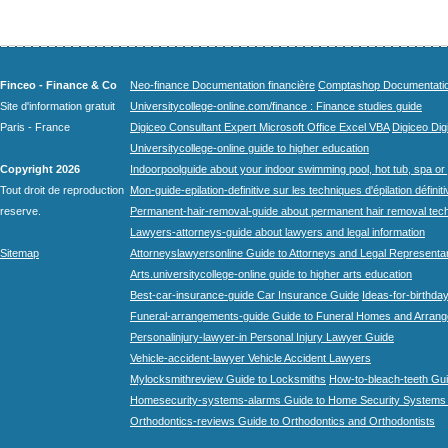
Finceo - Finance & Co
Neo-finance Documentation financière
Comptashop Documentation 
Site d'information gratuit
Universitycollege-online.com/finance : Finance studies guide
Paris - France
Digiceo Consultant Expert Microsoft Office Excel VBA
Digiceo Digi
Universitycollege-online guide to higher education
Copyright 2026
Indoorpoolguide about your indoor swimming pool, hot tub, spa or 
Tout droit de reproduction
Mon-guide-epilation-definitive sur les techniques d'épilation définit
reserve.
Permanent-hair-removal-guide about permanent hair removal tec
Lawyers-attorneys-guide about lawyers and legal information
Sitemap
Attorneyslawyersonline Guide to Attorneys and Legal Representa
Arts.universitycollege-online guide to higher arts education
Best-car-insurance-guide Car Insurance Guide
Ideas-for-birthday
Funeral-arrangements-guide Guide to Funeral Homes and Arran
Personalinjury-lawyer-in Personal Injury Lawyer Guide
Vehicle-accident-lawyer Vehicle Accident Lawyers
Mylocksmithreview Guide to Locksmiths
How-to-bleach-teeth Gui
Homesecurity-systems-alarms Guide to Home Security Systems
Orthodontics-reviews Guide to Orthodontics and Orthodontists