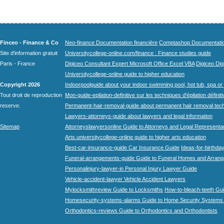
Finceo - Finance & Co
Neo-finance Documentation financière
Comptashop Documentation 
Site d'information gratuit
Universitycollege-online.com/finance : Finance studies guide
Paris - France
Digiceo Consultant Expert Microsoft Office Excel VBA
Digiceo Digi
Universitycollege-online guide to higher education
Copyright 2026
Indoorpoolguide about your indoor swimming pool, hot tub, spa or 
Tout droit de reproduction
Mon-guide-epilation-definitive sur les techniques d'épilation définit
reserve.
Permanent-hair-removal-guide about permanent hair removal tec
Lawyers-attorneys-guide about lawyers and legal information
Sitemap
Attorneyslawyersonline Guide to Attorneys and Legal Representa
Arts.universitycollege-online guide to higher arts education
Best-car-insurance-guide Car Insurance Guide
Ideas-for-birthday
Funeral-arrangements-guide Guide to Funeral Homes and Arran
Personalinjury-lawyer-in Personal Injury Lawyer Guide
Vehicle-accident-lawyer Vehicle Accident Lawyers
Mylocksmithreview Guide to Locksmiths
How-to-bleach-teeth Gui
Homesecurity-systems-alarms Guide to Home Security Systems
Orthodontics-reviews Guide to Orthodontics and Orthodontists