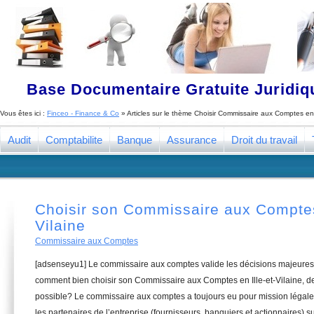
Base Documentaire Gratuite Juridi
Vous êtes ici :
Finceo - Finance & Co
» Articles sur le thème
Choisir Commissaire aux Comptes en I
Audit
Comptabilite
Banque
Assurance
Droit du travail
Choisir son Commissaire aux Comptes 
Vilaine
Commissaire aux Comptes
[adsenseyu1] Le commissaire aux comptes valide les décisions majeures 
comment bien choisir son Commissaire aux Comptes en Ille-et-Vilaine, de
possible? Le commissaire aux comptes a toujours eu pour mission légale 
les partenaires de l’entreprise (fournisseurs, banquiers et actionnaires) su