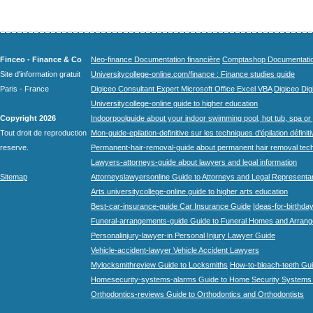
Finceo - Finance & Co
Neo-finance Documentation financière
Comptashop Documentation 
Site d'information gratuit
Universitycollege-online.com/finance : Finance studies guide
Paris - France
Digiceo Consultant Expert Microsoft Office Excel VBA
Digiceo Digi
Universitycollege-online guide to higher education
Copyright 2026
Indoorpoolguide about your indoor swimming pool, hot tub, spa or 
Tout droit de reproduction
Mon-guide-epilation-definitive sur les techniques d'épilation définit
reserve.
Permanent-hair-removal-guide about permanent hair removal tec
Lawyers-attorneys-guide about lawyers and legal information
Sitemap
Attorneyslawyersonline Guide to Attorneys and Legal Representa
Arts.universitycollege-online guide to higher arts education
Best-car-insurance-guide Car Insurance Guide
Ideas-for-birthday
Funeral-arrangements-guide Guide to Funeral Homes and Arran
Personalinjury-lawyer-in Personal Injury Lawyer Guide
Vehicle-accident-lawyer Vehicle Accident Lawyers
Mylocksmithreview Guide to Locksmiths
How-to-bleach-teeth Gui
Homesecurity-systems-alarms Guide to Home Security Systems
Orthodontics-reviews Guide to Orthodontics and Orthodontists