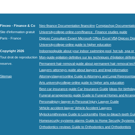
Finceo - Finance & Co
Neo-finance Documentation financière
Comptashop Documentation 
Site d'information gratuit
Universitycollege-online.com/finance : Finance studies guide
Paris - France
Digiceo Consultant Expert Microsoft Office Excel VBA
Digiceo Digi
Universitycollege-online guide to higher education
Copyright 2026
Indoorpoolguide about your indoor swimming pool, hot tub, spa or 
Tout droit de reproduction
Mon-guide-epilation-definitive sur les techniques d'épilation définit
reserve.
Permanent-hair-removal-guide about permanent hair removal tec
Lawyers-attorneys-guide about lawyers and legal information
Sitemap
Attorneyslawyersonline Guide to Attorneys and Legal Representa
Arts.universitycollege-online guide to higher arts education
Best-car-insurance-guide Car Insurance Guide
Ideas-for-birthday
Funeral-arrangements-guide Guide to Funeral Homes and Arran
Personalinjury-lawyer-in Personal Injury Lawyer Guide
Vehicle-accident-lawyer Vehicle Accident Lawyers
Mylocksmithreview Guide to Locksmiths
How-to-bleach-teeth Gui
Homesecurity-systems-alarms Guide to Home Security Systems
Orthodontics-reviews Guide to Orthodontics and Orthodontists