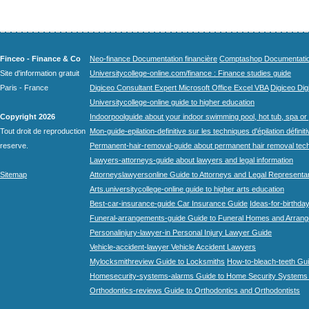
Finceo - Finance & Co
Neo-finance Documentation financière
Comptashop Documentation 
Site d'information gratuit
Universitycollege-online.com/finance : Finance studies guide
Paris - France
Digiceo Consultant Expert Microsoft Office Excel VBA
Digiceo Digi
Universitycollege-online guide to higher education
Copyright 2026
Indoorpoolguide about your indoor swimming pool, hot tub, spa or 
Tout droit de reproduction
Mon-guide-epilation-definitive sur les techniques d'épilation définit
reserve.
Permanent-hair-removal-guide about permanent hair removal tec
Lawyers-attorneys-guide about lawyers and legal information
Sitemap
Attorneyslawyersonline Guide to Attorneys and Legal Representa
Arts.universitycollege-online guide to higher arts education
Best-car-insurance-guide Car Insurance Guide
Ideas-for-birthday
Funeral-arrangements-guide Guide to Funeral Homes and Arran
Personalinjury-lawyer-in Personal Injury Lawyer Guide
Vehicle-accident-lawyer Vehicle Accident Lawyers
Mylocksmithreview Guide to Locksmiths
How-to-bleach-teeth Gui
Homesecurity-systems-alarms Guide to Home Security Systems
Orthodontics-reviews Guide to Orthodontics and Orthodontists