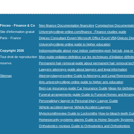
Finceo - Finance & Co
Neo-finance Documentation financière
Comptashop Documentation 
Site d'information gratuit
Universitycollege-online.com/finance : Finance studies guide
Paris - France
Digiceo Consultant Expert Microsoft Office Excel VBA
Digiceo Digi
Universitycollege-online guide to higher education
Copyright 2026
Indoorpoolguide about your indoor swimming pool, hot tub, spa or 
Tout droit de reproduction
Mon-guide-epilation-definitive sur les techniques d'épilation définit
reserve.
Permanent-hair-removal-guide about permanent hair removal tec
Lawyers-attorneys-guide about lawyers and legal information
Sitemap
Attorneyslawyersonline Guide to Attorneys and Legal Representa
Arts.universitycollege-online guide to higher arts education
Best-car-insurance-guide Car Insurance Guide
Ideas-for-birthday
Funeral-arrangements-guide Guide to Funeral Homes and Arran
Personalinjury-lawyer-in Personal Injury Lawyer Guide
Vehicle-accident-lawyer Vehicle Accident Lawyers
Mylocksmithreview Guide to Locksmiths
How-to-bleach-teeth Gui
Homesecurity-systems-alarms Guide to Home Security Systems
Orthodontics-reviews Guide to Orthodontics and Orthodontists