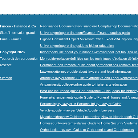
Finceo - Finance & Co
Neo-finance Documentation financière
Comptashop Documentation 
Site d'information gratuit
Universitycollege-online.com/finance : Finance studies guide
Paris - France
Digiceo Consultant Expert Microsoft Office Excel VBA
Digiceo Digi
Universitycollege-online guide to higher education
Copyright 2026
Indoorpoolguide about your indoor swimming pool, hot tub, spa or 
Tout droit de reproduction
Mon-guide-epilation-definitive sur les techniques d'épilation définit
reserve.
Permanent-hair-removal-guide about permanent hair removal tec
Lawyers-attorneys-guide about lawyers and legal information
Sitemap
Attorneyslawyersonline Guide to Attorneys and Legal Representa
Arts.universitycollege-online guide to higher arts education
Best-car-insurance-guide Car Insurance Guide
Ideas-for-birthday
Funeral-arrangements-guide Guide to Funeral Homes and Arran
Personalinjury-lawyer-in Personal Injury Lawyer Guide
Vehicle-accident-lawyer Vehicle Accident Lawyers
Mylocksmithreview Guide to Locksmiths
How-to-bleach-teeth Gui
Homesecurity-systems-alarms Guide to Home Security Systems
Orthodontics-reviews Guide to Orthodontics and Orthodontists