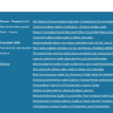
Finceo - Finance & Co
Neo-finance Documentation financière
Comptashop Documentation 
Site d'information gratuit
Universitycollege-online.com/finance : Finance studies guide
Paris - France
Digiceo Consultant Expert Microsoft Office Excel VBA
Digiceo Digi
Universitycollege-online guide to higher education
Copyright 2026
Indoorpoolguide about your indoor swimming pool, hot tub, spa or 
Tout droit de reproduction
Mon-guide-epilation-definitive sur les techniques d'épilation définit
reserve.
Permanent-hair-removal-guide about permanent hair removal tec
Lawyers-attorneys-guide about lawyers and legal information
Sitemap
Attorneyslawyersonline Guide to Attorneys and Legal Representa
Arts.universitycollege-online guide to higher arts education
Best-car-insurance-guide Car Insurance Guide
Ideas-for-birthday
Funeral-arrangements-guide Guide to Funeral Homes and Arran
Personalinjury-lawyer-in Personal Injury Lawyer Guide
Vehicle-accident-lawyer Vehicle Accident Lawyers
Mylocksmithreview Guide to Locksmiths
How-to-bleach-teeth Gui
Homesecurity-systems-alarms Guide to Home Security Systems
Orthodontics-reviews Guide to Orthodontics and Orthodontists