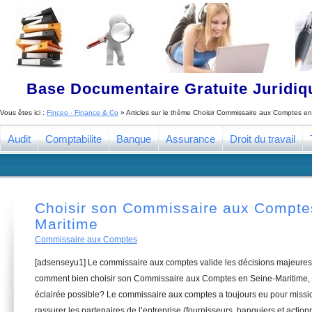
Base Documentaire Gratuite Juridi
Vous êtes ici :
Finceo - Finance & Co
» Articles sur le thème
Choisir Commissaire aux Comptes en
Audit
Comptabilite
Banque
Assurance
Droit du travail
Choisir son Commissaire aux Compte
Maritime
Commissaire aux Comptes
[adsenseyu1] Le commissaire aux comptes valide les décisions majeures 
comment bien choisir son Commissaire aux Comptes en Seine-Maritime, d
éclairée possible? Le commissaire aux comptes a toujours eu pour missio
rassurer les partenaires de l’entreprise (fournisseurs, banquiers et actionn