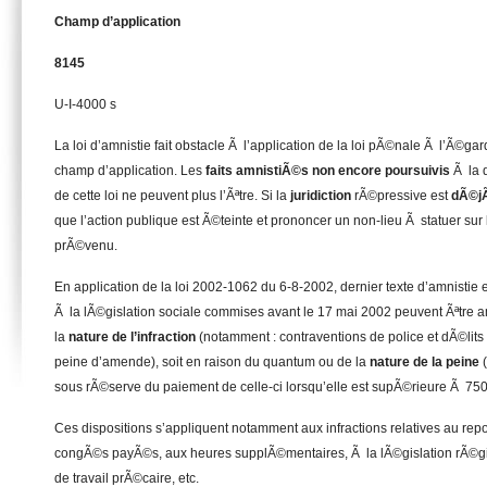
Champ d’application
8145
U-I-4000 s
La loi d’amnistie fait obstacle Ã l’application de la loi pÃ©nale Ã l’Ã©ga
champ d’application. Les
faits amnistiÃ©s non encore poursuivis
Ã la 
de cette loi ne peuvent plus l’Ãªtre. Si la
juridiction
rÃ©pressive est
dÃ©jÃ
que l’action publique est Ã©teinte et prononcer un non-lieu Ã statuer sur 
prÃ©venu.
En application de la loi 2002-1062 du 6-8-2002, dernier texte d’amnistie e
Ã la lÃ©gislation sociale commises avant le 17 mai 2002 peuvent Ãªtre a
la
nature de l’infraction
(notamment : contraventions de police et dÃ©lits
peine d’amende), soit en raison du quantum ou de la
nature de la peine
(
sous rÃ©serve du paiement de celle-ci lorsqu’elle est supÃ©rieure Ã 750
Ces dispositions s’appliquent notamment aux infractions relatives au re
congÃ©s payÃ©s, aux heures supplÃ©mentaires, Ã la lÃ©gislation rÃ©giss
de travail prÃ©caire, etc.