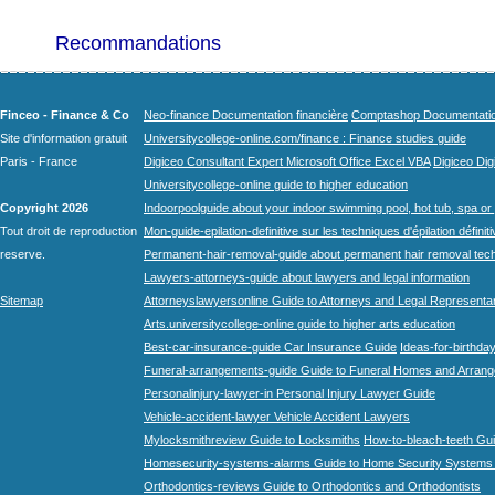
Recommandations
Finceo - Finance & Co
Neo-finance Documentation financière
Comptashop Documentation 
Site d'information gratuit
Universitycollege-online.com/finance : Finance studies guide
Paris - France
Digiceo Consultant Expert Microsoft Office Excel VBA
Digiceo Digi
Universitycollege-online guide to higher education
Copyright 2026
Indoorpoolguide about your indoor swimming pool, hot tub, spa or 
Tout droit de reproduction
Mon-guide-epilation-definitive sur les techniques d'épilation définit
reserve.
Permanent-hair-removal-guide about permanent hair removal tec
Lawyers-attorneys-guide about lawyers and legal information
Sitemap
Attorneyslawyersonline Guide to Attorneys and Legal Representa
Arts.universitycollege-online guide to higher arts education
Best-car-insurance-guide Car Insurance Guide
Ideas-for-birthday
Funeral-arrangements-guide Guide to Funeral Homes and Arran
Personalinjury-lawyer-in Personal Injury Lawyer Guide
Vehicle-accident-lawyer Vehicle Accident Lawyers
Mylocksmithreview Guide to Locksmiths
How-to-bleach-teeth Gui
Homesecurity-systems-alarms Guide to Home Security Systems
Orthodontics-reviews Guide to Orthodontics and Orthodontists