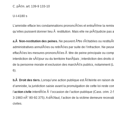
C. pÃ©n. art. 139-9 133-10
U-I-4180 s
L’amnistie efface les condamnations prononcÃ©es et entraÃ®ne la remise
qu’elles puissent donner lieu Ã restitution. Mais elle ne prÃ©judicie pas a
a.Â Non-restitution des peines.
Ne peuvent Ãªtre rÃ©tablies ou restituÃ©
administratives annulÃ©es ou retirÃ©es par suite de l’infraction. Ne peu
effacÃ©es les mesures prononcÃ©es Ã titre de peine principale ou comp
interdiction de sÃ©jour ou du territoire franÃ§ais ; interdiction des droits ci
de la personne morale et exclusion des marchÃ©s publics, notamment (Lo
6).
b.Â Droit des tiers.
Lorsqu’une action publique est Ã©teinte en raison de
d’amnistie, la juridiction saisie avant la promulgation de cette loi reste 
l’
action civile
intentÃ©e Ã l’occasion de l’action publique (Cass. crim. 2
3-1983 nÂ° 80-92.375). A dÃ©faut, l’action de la victime demeure recevabl
civiles.