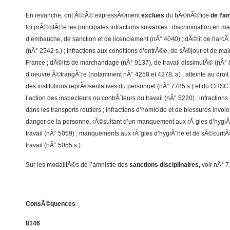
En revanche, ont Ã©tÃ© expressÃ©ment
exclues
du bÃ©nÃ©fice
de l’a
loi prÃ©citÃ©e les principales infractions suivantes : discrimination en mat
d’embauche, de sanction et de licenciement (nÂ° 4040) ; dÃ©lit de harcÃ
(nÂ° 2542 s.) ; infractions aux conditions d’entrÃ©e, de sÃ©jour et de ma
France ; dÃ©lits de marchandage (nÂ° 9137), de travail dissimulÃ© (nÂ° 8
d’oeuvre Ã©trangÃ¨re (notamment nÂ° 4258 et 4278, a) ; atteinte au droit
des institutions reprÃ©sentatives du personnel (nÂ° 7785 s.) et du CHSC
l’action des inspecteurs ou contrÃ´leurs du travail (nÂ° 5220) ; infractions
dans les transports routiers ; infractions d’homicide et de blessures invol
danger de la personne, rÃ©sultant d’un manquement aux rÃ¨gles d’hygiÃ
travail (nÂ° 5059) ; manquements aux rÃ¨gles d’hygiÃ¨ne et de sÃ©curi
travail (nÂ° 5055 s.).
Sur les modalitÃ©s de l’amnistie des
sanctions disciplinaires,
voir nÂ° 7
ConsÃ©quences
8146