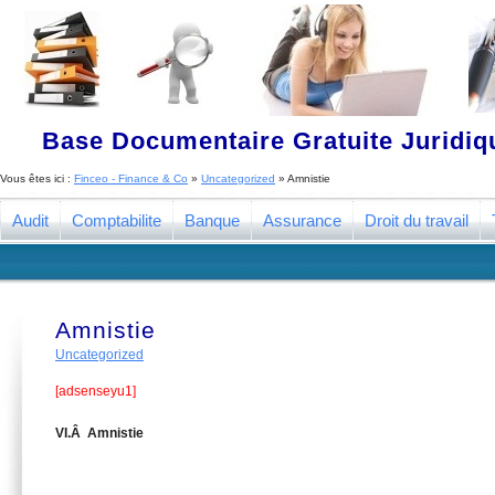
Base Documentaire Gratuite Juridi
Vous êtes ici :
Finceo - Finance & Co
»
Uncategorized
»
Amnistie
Audit
Comptabilite
Banque
Assurance
Droit du travail
Amnistie
Uncategorized
[adsenseyu1]
VI.Â Amnistie