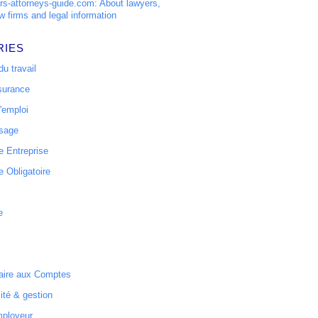
s-attorneys-guide.com: About lawyers,
w firms and legal information
RIES
u travail
surance
'emploi
ssage
 Entreprise
 Obligatoire
e
ire aux Comptes
ité & gestion
mployeur