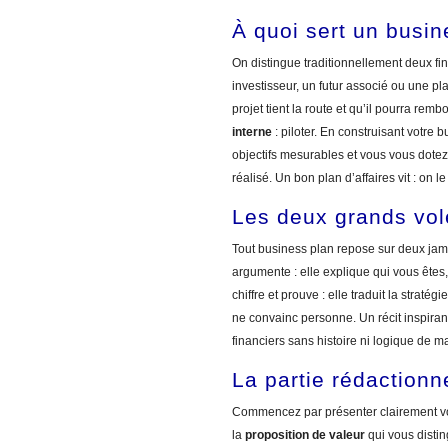
À quoi sert un busin
On distingue traditionnellement deux fin
investisseur, un futur associé ou une p
projet tient la route et qu’il pourra re
interne
: piloter. En construisant votre
objectifs mesurables et vous vous dotez 
réalisé. Un bon plan d’affaires vit : on le 
Les deux grands vol
Tout business plan repose sur deux jam
argumente : elle explique qui vous ête
chiffre et prouve : elle traduit la straté
ne convainc personne. Un récit inspirant
financiers sans histoire ni logique de m
La partie rédactionne
Commencez par présenter clairement votr
la
proposition de valeur
qui vous distin