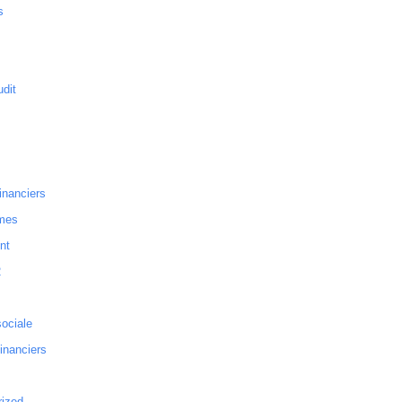
s
dit
inanciers
mes
nt
2
sociale
financiers
rized