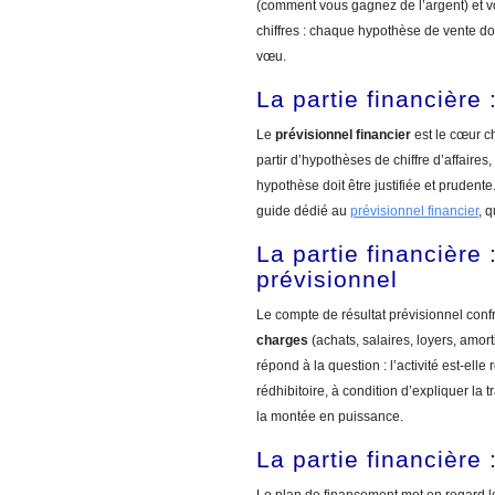
(comment vous gagnez de l’argent) et vos
chiffres : chaque hypothèse de vente do
vœu.
La partie financière 
Le
prévisionnel financier
est le cœur chi
partir d’hypothèses de chiffre d’affair
hypothèse doit être justifiée et prudent
guide dédié au
prévisionnel financier
, 
La partie financière 
prévisionnel
Le compte de résultat prévisionnel conf
charges
(achats, salaires, loyers, amort
répond à la question : l’activité est-elle
rédhibitoire, à condition d’expliquer la t
la montée en puissance.
La partie financière