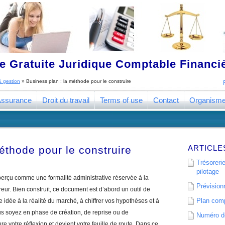
 Gratuite Juridique Comptable Financ
& gestion
»
Business plan : la méthode pour le construire
ssurance
Droit du travail
Terms of use
Contact
Organism
ARTICLE
éthode pour le construire
Trésorerie
pilotage
erçu comme une formalité administrative réservée à la
Prévisionn
eur. Bien construit, ce document est d’abord un outil de
Plan comp
e idée à la réalité du marché, à chiffrer vos hypothèses et à
ous soyez en phase de création, de reprise ou de
Numéro de
e votre réflexion et devient votre feuille de route. Dans ce