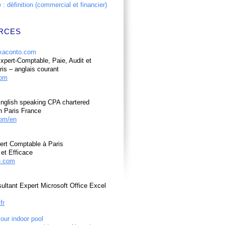
: définition (commercial et financier)
RCES
pert-Comptable, Paie, Audit et
ris – anglais courant
com
nglish speaking CPA chartered
n Paris France
om/en
ert Comptable à Paris
et Efficace
e.com
ultant Expert Microsoft Office Excel
fr
your indoor pool