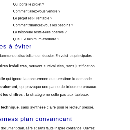
Qui porte le projet ?
Comment allez-vous vendre ?
Le projet est-il rentable ?
Comment finançez-vous les besoins ?
La trésorerie reste-t-elle positive ?
Quel CA minimum atteindre ?
es à éviter
mment et discréditent un dossier. En voici les principales :
ires irréalistes
, souvent surévaluées, sans justification
lle
qui ignore la concurrence ou surestime la demande.
 roulement
, qui provoque une panne de trésorerie précoce.
t les chiffres
: la stratégie ne colle pas aux tableaux
 technique
, sans synthèse claire pour le lecteur pressé.
siness plan convaincant
 document clair, aéré et sans faute inspire confiance. Ouvrez