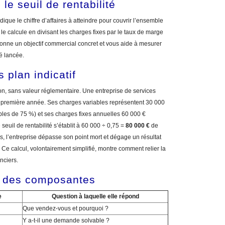
 le seuil de rentabilité
dique le chiffre d’affaires à atteindre pour couvrir l’ensemble
le calcule en divisant les charges fixes par le taux de marge
donne un objectif commercial concret et vous aide à mesurer
té lancée.
plan indicatif
tion, sans valeur réglementaire. Une entreprise de services
 la première année. Ses charges variables représentent 30 000
ables de 75 %) et ses charges fixes annuelles 60 000 €
e seuil de rentabilité s’établit à 60 000 ÷ 0,75 =
80 000 €
de
és, l’entreprise dépasse son point mort et dégage un résultat
. Ce calcul, volontairement simplifié, montre comment relier la
nciers.
if des composantes
e
Question à laquelle elle répond
Que vendez-vous et pourquoi ?
Y a-t-il une demande solvable ?