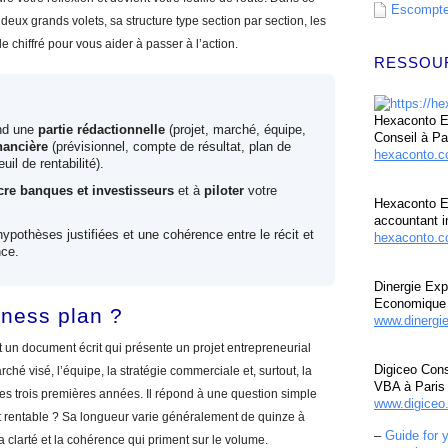
Escompte 
 deux grands volets, sa structure type section par section, les
e chiffré pour vous aider à passer à l’action.
RESSOU
Hexaconto Ex
nd une
partie rédactionnelle
(projet, marché, équipe,
Conseil à Pa
inancière
(prévisionnel, compte de résultat, plan de
hexaconto.
uil de rentabilité).
re banques et investisseurs
et à
piloter
votre
Hexaconto E
accountant i
hypothèses justifiées et une cohérence entre le récit et
hexaconto.c
nce.
Dinergie Exp
Economique 
iness plan ?
www.dinergi
est un document écrit qui présente un projet entrepreneurial
Digiceo Cons
rché visé, l’équipe, la stratégie commerciale et, surtout, la
VBA à Paris
les trois premières années. Il répond à une question simple
www.digiceo.
 et rentable ? Sa longueur varie généralement de quinze à
–
Guide for 
a clarté et la cohérence qui priment sur le volume.