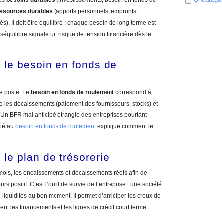
les
besoins durables
(investissements, besoin en fonds de
ssources durables
(apports personnels, emprunts,
). Il doit être équilibré : chaque besoin de long terme est
séquilibre signale un risque de tension financière dès le
: le besoin en fonds de
e poste. Le
besoin en fonds de roulement
correspond à
re les décaissements (paiement des fournisseurs, stocks) et
 Un BFR mal anticipé étrangle des entreprises pourtant
dié au
besoin en fonds de roulement
explique comment le
: le plan de trésorerie
 mois, les encaissements et décaissements réels afin de
rs positif. C’est l’outil de survie de l’entreprise : une société
 de liquidités au bon moment. Il permet d’anticiper les creux de
nt les financements et les lignes de crédit court terme.