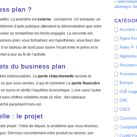
–
www.lawyer
attorneys, la
ess plan ?
alités. La première est
externe
: convaincre. Un banquier, un
CATÉGO
lateforme d’aide publique attendent la démonstration que votre
Accident d
mbourser ou rentabiliser les fonds engagés. La seconde est
Agent As
 business plan, vous formalisez vos hypothèses, vous fixez des
Aides Ã l
d’un tableau de bord pour suivre l’écart entre le prévu et le
met à jour au fil de l’activité.
Apprenti
ets du business plan
Assurance
Assurance
bes indissociables. La
partie rédactionnelle
raconte et
Banque
s, ce que vous vendez, à qui et comment. La
partie financière
gie en euros et vérifie l’équilibre économique. L’une sans l’autre
ChÃ´mag
 sans chiffres crédibles reste un rêve ; des tableaux
CNC
arché paraissent hors-sol.
CNCC
lle : le projet
Commissa
e projet : l’idée de départ, le problème que vous résolvez,
Comptabil
gue. Décrivez concrètement votre produit ou service, son
Conflit E