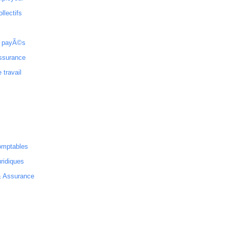
ollectifs
 payÃ©s
ssurance
 travail
omptables
ridiques
& Assurance