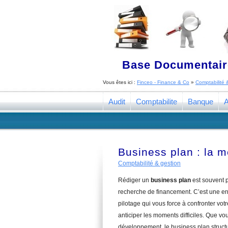
Base Documentaire
Vous êtes ici :
Finceo - Finance & Co
»
Comptabilité 
Audit
Comptabilite
Banque
A
Business plan : la m
Comptabilité & gestion
Rédiger un
business plan
est souvent p
recherche de financement. C’est une err
pilotage qui vous force à confronter votr
anticiper les moments difficiles. Que v
développement, le business plan structur