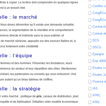
ficile à copier. Le lecteur doit comprendre en quelques lignes
Conflits c
ond à un besoin réel.
CongÃ©s
elle : le marché
CongÃ©s
e. Vous devez démontrer qu’il existe une demande solvable.
Contrat A
dances, la segmentation de la clientèle et le comportement
Contrat de
rrence directe et indirecte sans la sous-estimer, et
DCG
de marché sérieuse, appuyée sur des sources fiables et, si
orce fortement votre crédibilité.
DSCG
Epargne
lle : l’équipe
Etat 4000
s femmes et des hommes. Présentez les fondateurs, leurs
Etudes c
rience du secteur et leur répartition des rôles. Mentionnez
échéant, les partenaires ou conseils qui vous entourent. Une
Etudes Ju
re autant qu’un beau tableau de chiffres.
Finance 
lle : la stratégie
IAS
IFRIC
 votre marché : politique de
prix
, canaux de distribution, plan
onquête et de fidélisation. Détaillez votre modèle économique
IFRS