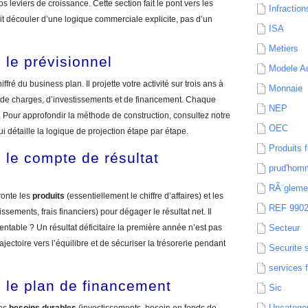
 leviers de croissance. Cette section fait le pont vers les
Infraction
it découler d’une logique commerciale explicite, pas d’un
ISA
Metiers
: le prévisionnel
Modele Au
ffré du business plan. Il projette votre activité sur trois ans à
Monnaie
es, de charges, d’investissements et de financement. Chaque
NEP
e. Pour approfondir la méthode de construction, consultez notre
OEC
qui détaille la logique de projection étape par étape.
Produits f
: le compte de résultat
prud'hom
RÃ¨gleme
ronte les
produits
(essentiellement le chiffre d’affaires) et les
REF 990
issements, frais financiers) pour dégager le résultat net. Il
 rentable ? Un résultat déficitaire la première année n’est pas
Secteur
rajectoire vers l’équilibre et de sécuriser la trésorerie pendant
Securite 
services 
 : le plan de financement
Sic
Uncatego