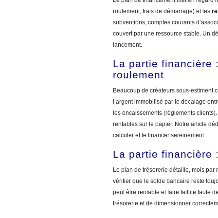
Le plan de financement met en regard 
roulement, frais de démarrage) et les
re
subventions, comptes courants d’associés
couvert par une ressource stable. Un dé
lancement.
La partie financière 
roulement
Beaucoup de créateurs sous-estiment c
l’argent immobilisé par le décalage ent
les encaissements (règlements clients).
rentables sur le papier. Notre article dé
calculer et le financer sereinement.
La partie financière 
Le plan de trésorerie détaille, mois par
vérifier que le solde bancaire reste toujou
peut être rentable et faire faillite faute
trésorerie et de dimensionner correcteme