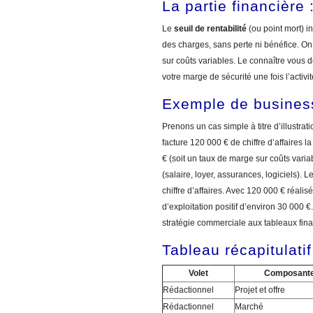
La partie financière :
Le
seuil de rentabilité
(ou point mort) in
des charges, sans perte ni bénéfice. On 
sur coûts variables. Le connaître vous 
votre marge de sécurité une fois l’activi
Exemple de business 
Prenons un cas simple à titre d’illustra
facture 120 000 € de chiffre d’affaires
€ (soit un taux de marge sur coûts vari
(salaire, loyer, assurances, logiciels). L
chiffre d’affaires. Avec 120 000 € réalis
d’exploitation positif d’environ 30 000 €
stratégie commerciale aux tableaux fina
Tableau récapitulat
Volet
Composant
Rédactionnel
Projet et offre
Rédactionnel
Marché