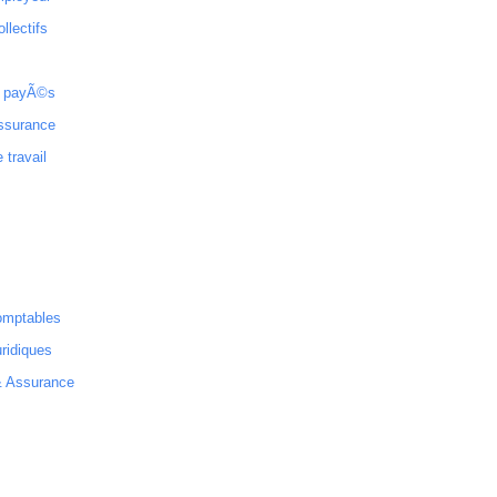
ollectifs
 payÃ©s
ssurance
 travail
omptables
ridiques
& Assurance