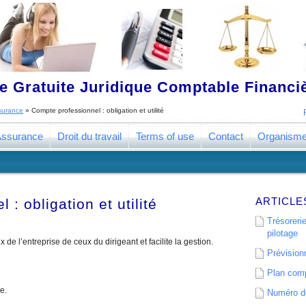
 Gratuite Juridique Comptable Financ
surance
»
Compte professionnel : obligation et utilité
ssurance
Droit du travail
Terms of use
Contact
Organism
ARTICLE
: obligation et utilité
Trésorerie
pilotage
x de l’entreprise de ceux du dirigeant et facilite la gestion.
Prévisionn
Plan comp
e.
Numéro de