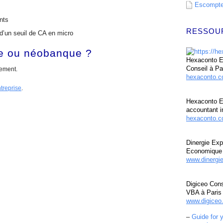
Escompte 
nts
RESSOU
 d’un seuil de CA en micro
le ou néobanque ?
Hexaconto Ex
Conseil à Pa
ement.
hexaconto.
treprise
.
Hexaconto E
accountant i
hexaconto.c
Dinergie Exp
Economique 
www.dinergi
Digiceo Cons
VBA à Paris
www.digiceo.
–
Guide for 