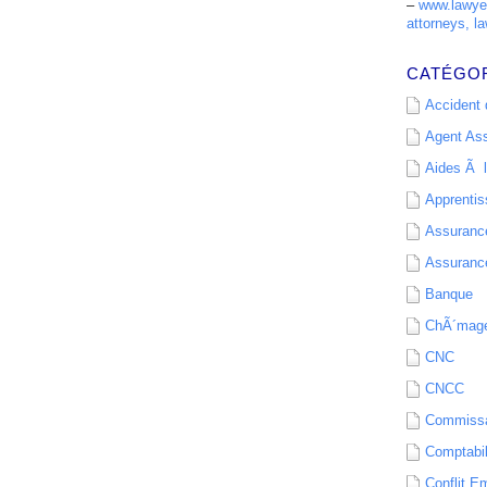
–
www.lawyer
attorneys, la
CATÉGO
Accident d
Agent As
Aides Ã l
Apprenti
Assurance
Assurance
Banque
ChÃ´mag
CNC
CNCC
Commissa
Comptabil
Conflit E