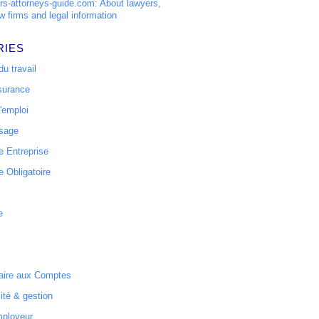
s-attorneys-guide.com: About lawyers,
w firms and legal information
RIES
u travail
surance
'emploi
ssage
 Entreprise
 Obligatoire
e
ire aux Comptes
ité & gestion
mployeur