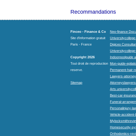
Recommandations
Finceo - Finance & Co
Neo-finance Docu
Site d'information gratuit
Universitycollege
Paris - France
Digiceo Consultan
Universitycollege
Copyright 2026
Indoorpoolguide a
Tout droit de reproduction
Mon-guide-epilatio
reserve.
Permanent-hair-r
Lawyers-attorneys
Sitemap
Attorneyslawyers
Arts.universitycol
Best-car-insuran
Funeral-arrangem
Personalinjury-la
Vehicle-accident-
Mylocksmithrevie
Homesecurity-sy
Orthodontics-rev