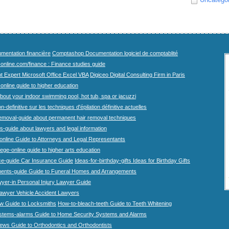
mentation financière
Comptashop Documentation logiciel de comptablité
-online.com/finance : Finance studies guide
t Expert Microsoft Office Excel VBA
Digiceo Digital Consulting Firm in Paris
-online guide to higher education
bout your indoor swimming pool, hot tub, spa or jacuzzi
n-definitive sur les techniques d'épilation définitive actuelles
emoval-guide about permanent hair removal techniques
-guide about lawyers and legal information
online Guide to Attorneys and Legal Representants
lege-online guide to higher arts education
ce-guide Car Insurance Guide
Ideas-for-birthday-gifts Ideas for Birthday Gifts
ents-guide Guide to Funeral Homes and Arrangements
wyer-in Personal Injury Lawyer Guide
lawyer Vehicle Accident Lawyers
w Guide to Locksmiths
How-to-bleach-teeth Guide to Teeth Whitening
stems-alarms Guide to Home Security Systems and Alarms
iews Guide to Orthodontics and Orthodontists