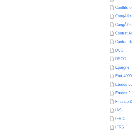
Conflits c
CongÃ©s
CongÃ©s
Contrat A
Contrat de
DCG
DSCG
Epargne
Etat 4000
Etudes c
Etudes Ju
Finance 
IAS
IFRIC
IFRS