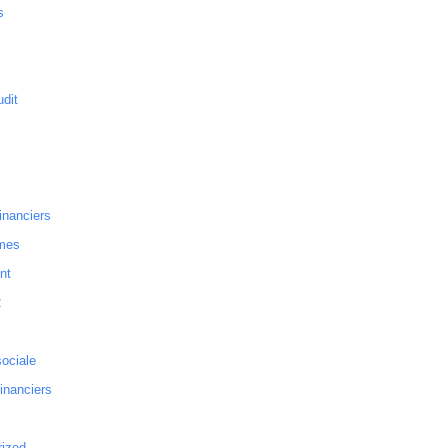
s
dit
inanciers
mes
nt
2
sociale
financiers
rized