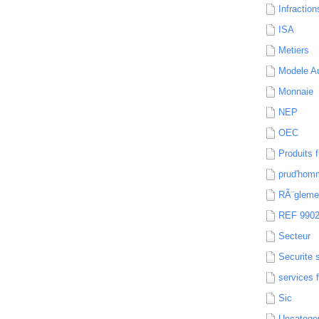
Infraction
ISA
Metiers
Modele Au
Monnaie
NEP
OEC
Produits f
prud'hom
RÃ¨gleme
REF 990
Secteur
Securite 
services 
Sic
Uncatego