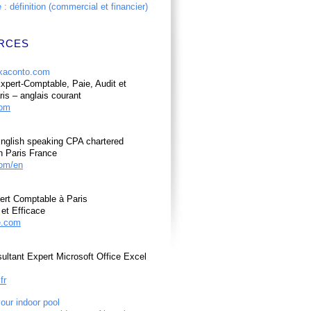
: définition (commercial et financier)
RCES
pert-Comptable, Paie, Audit et
ris – anglais courant
com
nglish speaking CPA chartered
n Paris France
om/en
ert Comptable à Paris
et Efficace
e.com
ultant Expert Microsoft Office Excel
fr
your indoor pool