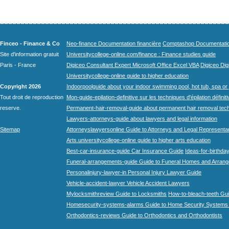
Finceo - Finance & Co
Neo-finance Documentation financière
Comptashop Documentation 
Site d'information gratuit
Universitycollege-online.com/finance : Finance studies guide
Paris - France
Digiceo Consultant Expert Microsoft Office Excel VBA
Digiceo Digi
Universitycollege-online guide to higher education
Copyright 2026
Indoorpoolguide about your indoor swimming pool, hot tub, spa or 
Tout droit de reproduction
Mon-guide-epilation-definitive sur les techniques d'épilation définit
reserve.
Permanent-hair-removal-guide about permanent hair removal tec
Lawyers-attorneys-guide about lawyers and legal information
Sitemap
Attorneyslawyersonline Guide to Attorneys and Legal Representa
Arts.universitycollege-online guide to higher arts education
Best-car-insurance-guide Car Insurance Guide
Ideas-for-birthday
Funeral-arrangements-guide Guide to Funeral Homes and Arran
Personalinjury-lawyer-in Personal Injury Lawyer Guide
Vehicle-accident-lawyer Vehicle Accident Lawyers
Mylocksmithreview Guide to Locksmiths
How-to-bleach-teeth Gui
Homesecurity-systems-alarms Guide to Home Security Systems
Orthodontics-reviews Guide to Orthodontics and Orthodontists