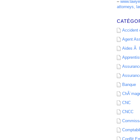
–
www.lawyer
attorneys, la
CATÉGO
Accident d
Agent As
Aides Ã l
Apprenti
Assurance
Assurance
Banque
ChÃ´mag
CNC
CNCC
Commissa
Comptabil
Conflit E