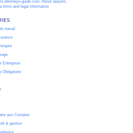
s-attorneys-guide.com: About lawyers,
w firms and legal information
RIES
u travail
surance
'emploi
ssage
 Entreprise
 Obligatoire
e
ire aux Comptes
ité & gestion
mployeur