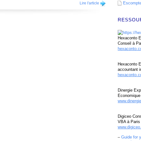
Escompte 
Lire l'article
RESSOU
Hexaconto Ex
Conseil à Pa
hexaconto.
Hexaconto E
accountant i
hexaconto.c
Dinergie Exp
Economique 
www.dinergi
Digiceo Cons
VBA à Paris
www.digiceo.
–
Guide for 