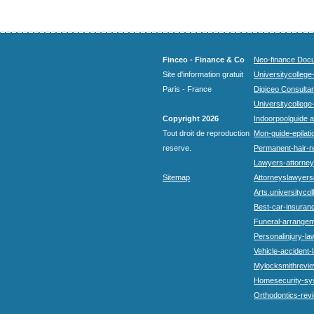
Finceo - Finance & Co
Neo-finance Docu
Site d'information gratuit
Universitycollege
Paris - France
Digiceo Consultan
Universitycollege
Copyright 2026
Indoorpoolguide a
Tout droit de reproduction
Mon-guide-epilatio
reserve.
Permanent-hair-r
Lawyers-attorneys
Sitemap
Attorneyslawyers
Arts.universitycol
Best-car-insuran
Funeral-arrangem
Personalinjury-la
Vehicle-accident-
Mylocksmithrevie
Homesecurity-sy
Orthodontics-rev