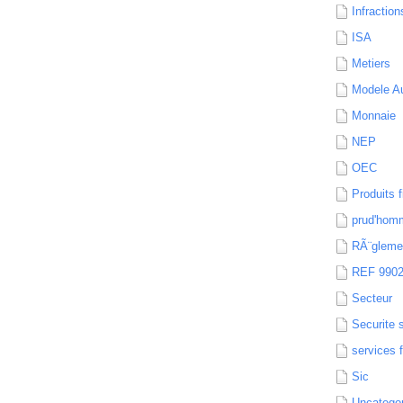
Infraction
ISA
Metiers
Modele Au
Monnaie
NEP
OEC
Produits f
prud'hom
RÃ¨gleme
REF 990
Secteur
Securite 
services 
Sic
Uncatego