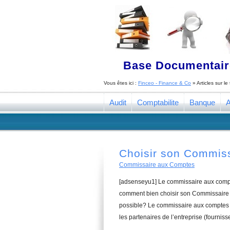
Base Documentaire
Vous êtes ici :
Finceo - Finance & Co
» Articles sur l
Audit
Comptabilite
Banque
A
Choisir son Commis
Commissaire aux Comptes
[adsenseyu1] Le commissaire aux compte
comment bien choisir son Commissaire 
possible? Le commissaire aux comptes a
les partenaires de l’entreprise (fourniss