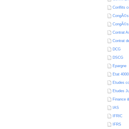
Conflits c
CongÃ©s
CongÃ©s
Contrat A
Contrat de
DCG
DSCG
Epargne
Etat 4000
Etudes c
Etudes Ju
Finance 
IAS
IFRIC
IFRS