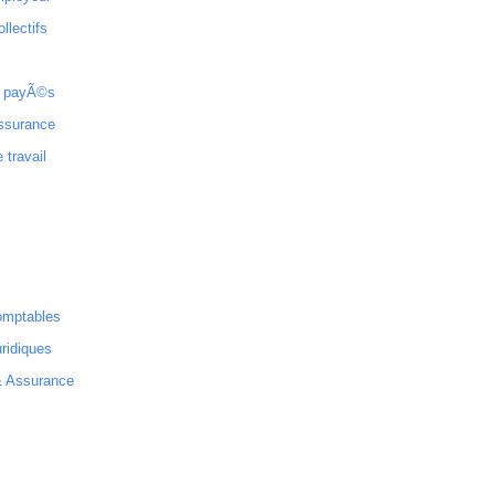
ollectifs
 payÃ©s
ssurance
 travail
omptables
ridiques
& Assurance