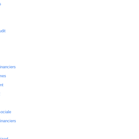
s
dit
inanciers
mes
nt
2
sociale
financiers
rized