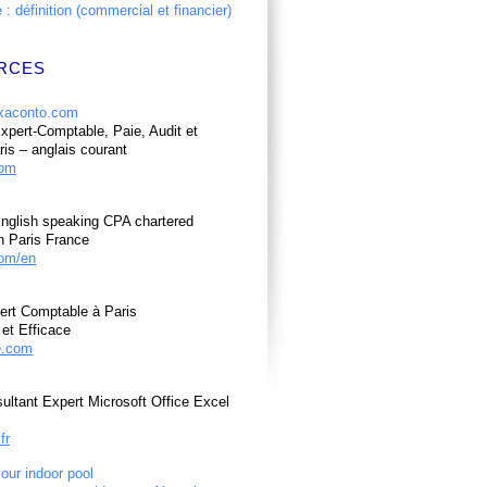
: définition (commercial et financier)
RCES
pert-Comptable, Paie, Audit et
ris – anglais courant
com
nglish speaking CPA chartered
n Paris France
om/en
ert Comptable à Paris
et Efficace
e.com
ultant Expert Microsoft Office Excel
fr
your indoor pool