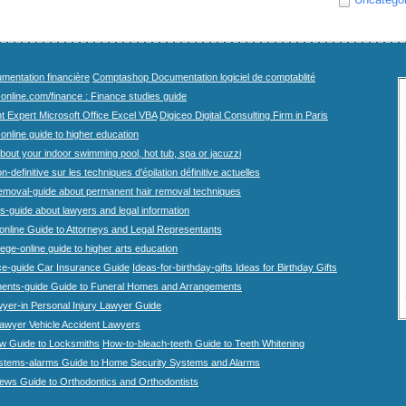
mentation financière
Comptashop Documentation logiciel de comptablité
-online.com/finance : Finance studies guide
t Expert Microsoft Office Excel VBA
Digiceo Digital Consulting Firm in Paris
-online guide to higher education
bout your indoor swimming pool, hot tub, spa or jacuzzi
n-definitive sur les techniques d'épilation définitive actuelles
emoval-guide about permanent hair removal techniques
-guide about lawyers and legal information
online Guide to Attorneys and Legal Representants
lege-online guide to higher arts education
ce-guide Car Insurance Guide
Ideas-for-birthday-gifts Ideas for Birthday Gifts
ents-guide Guide to Funeral Homes and Arrangements
wyer-in Personal Injury Lawyer Guide
lawyer Vehicle Accident Lawyers
w Guide to Locksmiths
How-to-bleach-teeth Guide to Teeth Whitening
stems-alarms Guide to Home Security Systems and Alarms
iews Guide to Orthodontics and Orthodontists